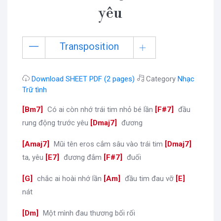
yêu
Transposition
Download SHEET PDF (2 pages)
Category
Nhạc
Trữ tình
[
Bm7
]
Có ai còn nhớ trái tim nhỏ bé lần
[
F#7
]
đầu
rung động trước yêu
[
Dmaj7
]
đương
[
Amaj7
]
Mũi tên eros cắm sâu vào trái tim
[
Dmaj7
]
ta, yêu
[
E7
]
đương đắm
[
F#7
]
đuối
[
G
]
chắc ai hoài nhớ lần
[
Am
]
đầu tim đau vỡ
[
E
]
nát
[
Dm
]
Một mình đau thương bối rối