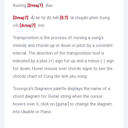
thương
[
Dmaj7
]
đau
[
Dmaj7
]
Ái ân từ đó hết
[
E7
]
là chuyện phim trong
cõi
[
Amaj7
]
mơ
Transposition is the process of moving a song's
melody and chords up or down in pitch by a constant
interval. The direction of the transposition tool is
indicated by a plus (+) sign for up and a minus (-) sign
for down. Hover mouse over chords signs to see the
chords chart of Cung tên tình yêu song.
Truongca's Diagrams palette displays the name of a
chord diagram for Guitar string when the cursor
hovers over it, click on [guitar] to change the diagram
into Ukulele or Piano.