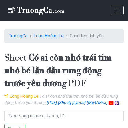
TruongCa
Long Hoàng Lê
Cung tên tình yêu
Sheet
Có ai còn nhớ trái tim
nhỏ bé lần đầu rung động
trước yêu đương
PDF
Long Hoàng Lê
Có ai còn nhớ trái tim nhỏ bé lần đầu rung
động trước yêu đương
[PDF]
[Sheet]
[Lyrics]
[Mp4/Midi]