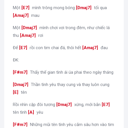
Một
[
E7
]
mình trông mong bóng
[
Dmaj7
]
tối qua
[
Amaj7
]
mau
Một
[
Dmaj7
]
mình chơi vơi trong đêm, như chiếc lá
thu
[
Amaj7
]
rơi
Để
[
E7
]
rồi con tim chai đá, thôi hết
[
Amaj7
]
đau
ĐK:
[
F#m7
]
Thấy thế gian tình ái úa phai theo ngày tháng
[
Dmaj7
]
Thần tình yêu thay cung và thay luôn cung
[
E
]
tên
Rồi nhìn cặp đôi tương
[
Dmaj7
]
xứng, mới bắn
[
E7
]
tên tình
[
A
]
yêu
[
F#m7
]
Những mũi tên tình yêu cắm sâu hơn vào tim