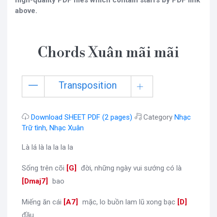
high-quality PDF files which contain staffs by PDF link
above.
Chords Xuân mãi mãi
Transposition
Download SHEET PDF (2 pages)
Category
Nhạc
Trữ tình
,
Nhạc Xuân
Là lá là la la la la
Sống trên cõi
[
G
]
đời, những ngày vui sướng có là
[
Dmaj7
]
bao
Miếng ăn cái
[
A7
]
mặc, lo buồn lam lũ xong bạc
[
D
]
đầu