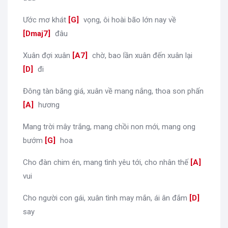
Ước mơ khát
[
G
]
vọng, ôi hoài bão lớn nay về
[
Dmaj7
]
đâu
Xuân đợi xuân
[
A7
]
chờ, bao lần xuân đến xuân lại
[
D
]
đi
Đông tàn băng giá, xuân về mang nắng, thoa son phấn
[
A
]
hương
Mang trời mây trắng, mang chồi non mới, mang ong
bướm
[
G
]
hoa
Cho đàn chim én, mang tình yêu tới, cho nhân thế
[
A
]
vui
Cho người con gái, xuân tình may mắn, ái ân đắm
[
D
]
say