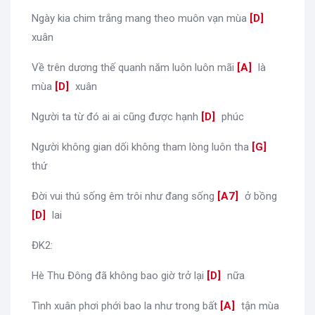
Ngày kia chim trắng mang theo muôn vạn mùa
[
D
]
xuân
Về trên dương thế quanh năm luôn luôn mãi
[
A
]
là
mùa
[
D
]
xuân
Người ta từ đó ai ai cũng được hạnh
[
D
]
phúc
Người không gian dối không tham lòng luôn tha
[
G
]
thứ
Đời vui thú sống êm trôi như đang sống
[
A7
]
ở bồng
[
D
]
lai
ĐK2:
Hè Thu Đông đã không bao giờ trở lại
[
D
]
nữa
Tình xuân phơi phới bao la như trong bất
[
A
]
tận mùa
[