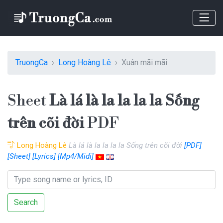
TruongCa
Long Hoàng Lê
Xuân mãi mãi
Sheet
Là lá là la la la la Sống
trên cõi đời
PDF
Long Hoàng Lê
Là lá là la la la la Sống trên cõi đời
[PDF]
[Sheet]
[Lyrics]
[Mp4/Midi]
Search