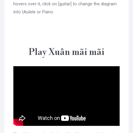
hovers over it, click on [guitar] to change the diagram
into Ukulele or Piano.
Play Xuân mãi mãi