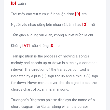
D
]
xuân
Trời mây cao vút xum xuê hoa lộc đơm
[
D
]
trái
Người yêu nhau sống bên nhau và bên nhau
[
G
]
mãi
Trần gian ai cũng vui xuân, không ai biết buồn là chi
Không
[
A7
]
sầu không
[
D
]
lo.
Transposition is the process of moving a song's
melody and chords up or down in pitch by a constant
interval. The direction of the transposition tool is
indicated by a plus (+) sign for up and a minus (-) sign
for down. Hover mouse over chords signs to see the
chords chart of Xuân mãi mãi song.
Truongca's Diagrams palette displays the name of a
chord diagram for Guitar string when the cursor