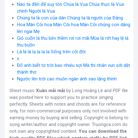
Nào ta đến để suy tôn Chúa là Vua Chúa thực là Vua
chính Người là Vua
Chúng ta là con của dân Chúng ta là người của Đảng
Hoa Mân Côi hoa Mân Côi hoa Mân Côi chúng con dâng
lên ngai Mẹ
Gió cuốn lá thu bên thềm rơi rơi mãi Mùa lá rớt hay lệ lá
thu buồn
Là lá là la la la la Sống trên cõi đời
x
Đố anh biết tơ trời bao nhiêu sợi Mà thi nhân vun sới dệt
thành thơ
Ngước lên trời cao muôn ngàn ánh sao lặng thinh
Sheet music
Xuân mãi mãi
by Long Hoàng Lê and PDF file
was posted here to support you to practice singing
perfectly. Sheets with notes and chords are for reference
only, for non-commercial purposes only, not involved with
earning money by buying and selling. Copyright is belong to
song writer/author and copyright owner. Truongca.com do
not own any copyrighted content.
You can download the