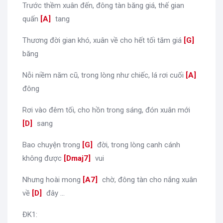
Trước thềm xuân đến, đông tàn băng giá, thế gian
quấn
[
A
]
tang
Thương đời gian khó, xuân về cho hết tối tăm giá
[
G
]
băng
Nỗi niềm năm cũ, trong lòng như chiếc, lá rơi cuối
[
A
]
đông
Rơi vào đêm tối, cho hồn trong sáng, đón xuân mới
[
D
]
sang
Bao chuyện trong
[
G
]
đời, trong lòng canh cánh
không được
[
Dmaj7
]
vui
Nhưng hoài mong
[
A7
]
chờ, đông tàn cho nắng xuân
về
[
D
]
đây ...
ĐK1: