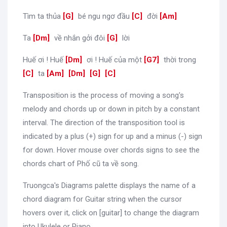
Tìm ta thủa
[
G
]
bé ngu ngơ đầu
[
C
]
đời
[
Am
]
Ta
[
Dm
]
về nhắn gởi đôi
[
G
]
lời
Huế ơi ! Huế
[
Dm
]
ơi ! Huế của một
[
G7
]
thời trong
[
C
]
ta
[
Am
]
[
Dm
]
[
G
]
[
C
]
Transposition is the process of moving a song's
melody and chords up or down in pitch by a constant
interval. The direction of the transposition tool is
indicated by a plus (+) sign for up and a minus (-) sign
for down. Hover mouse over chords signs to see the
chords chart of Phố cũ ta về song.
Truongca's Diagrams palette displays the name of a
chord diagram for Guitar string when the cursor
hovers over it, click on [guitar] to change the diagram
into Ukulele or Piano.