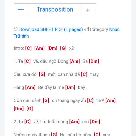
Transposition
Download SHEET PDF (1 pages)
Category
Nhạc
Trữ tình
Intro:
[
C
]
[
Am
]
[
Dm
]
[
G
]
x2
1. Ta
[
C
]
về, đầu ngõ Đông
[
Am
]
Ba
[
Dm
]
Cầu xưa đổi
[
G
]
mới, căn nhà đã
[
C
]
thay
Hàng
[
Am
]
Bè đầy là me
[
Dm
]
bay
Còn đâu cảnh
[
G
]
cũ tháng ngày ấu
[
C
]
thơ!
[
Am
]
[
Dm
]
[
G
]
2. Ta
[
C
]
về, tìm tuổi mộng
[
Am
]
mơ
[
Dm
]
Những ngày tháng
[
G
]
Hạ, bên bờ sông
[
C
]
xưa