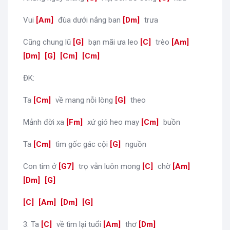
Vui
[
Am
]
đùa dưới nắng ban
[
Dm
]
trưa
Cũng chung lũ
[
G
]
bạn mãi ưa leo
[
C
]
trèo
[
Am
]
[
Dm
]
[
G
]
[
Cm
]
[
Cm
]
ĐK:
Ta
[
Cm
]
về mang nỗi lòng
[
G
]
theo
Mảnh đời xa
[
Fm
]
xứ gió heo may
[
Cm
]
buồn
Ta
[
Cm
]
tìm gốc gác cội
[
G
]
nguồn
Con tim ở
[
G7
]
trọ vẫn luôn mong
[
C
]
chờ
[
Am
]
[
Dm
]
[
G
]
[
C
]
[
Am
]
[
Dm
]
[
G
]
3. Ta
[
C
]
về tìm lại tuổi
[
Am
]
thơ
[
Dm
]