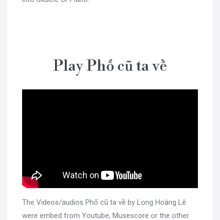
Play Phố cũ ta về
The Videos/audios Phố cũ ta về by Long Hoàng Lê
were embed from Youtube, Musescore or the other