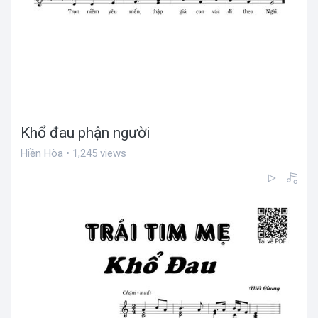
Khổ đau phận người
Hiền Hòa • 1,245 views