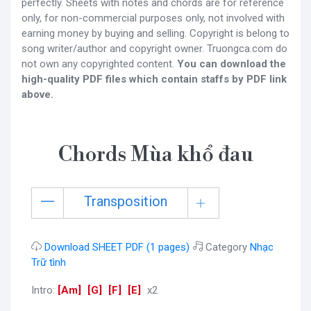
perfectly. Sheets with notes and chords are for reference
only, for non-commercial purposes only, not involved with
earning money by buying and selling. Copyright is belong to
song writer/author and copyright owner. Truongca.com do
not own any copyrighted content.
You can download the
high-quality PDF files which contain staffs by PDF link
above.
Chords Mùa khổ đau
Transposition
Download SHEET PDF (1 pages)
Category
Nhạc
Trữ tình
Intro:
[
Am
]
[
G
]
[
F
]
[
E
]
x2