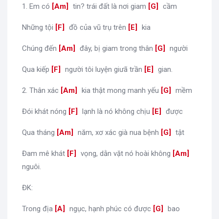
1. Em có
[
Am
]
tin? trái đất là nơi giam
[
G
]
cầm
Những tội
[
F
]
đồ của vũ trụ trên
[
E
]
kia
Chúng đến
[
Am
]
đây, bị giam trong thân
[
G
]
người
Qua kiếp
[
F
]
người tôi luyện giưã trần
[
E
]
gian.
2. Thân xác
[
Am
]
kia thật mong manh yếu
[
G
]
mềm
Đói khát nóng
[
F
]
lạnh là nó không chịu
[
E
]
được
Qua tháng
[
Am
]
năm, xơ xác già nua bệnh
[
G
]
tật
Đam mê khát
[
F
]
vọng, dằn vặt nó hoài không
[
Am
]
nguôi.
ĐK:
Trong địa
[
A
]
ngục, hạnh phúc có được
[
G
]
bao