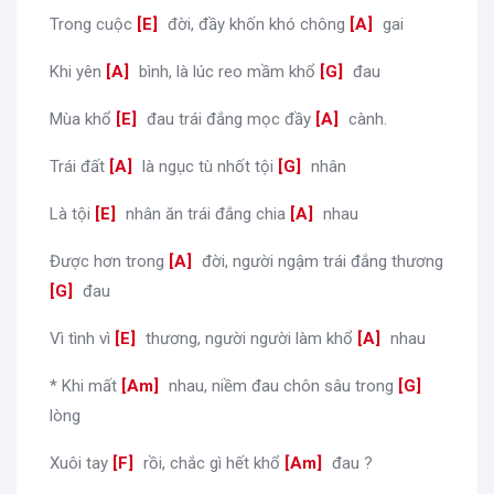
Trong cuộc
[
E
]
đời, đầy khốn khó chông
[
A
]
gai
Khi yên
[
A
]
bình, là lúc reo mầm khổ
[
G
]
đau
Mùa khổ
[
E
]
đau trái đắng mọc đầy
[
A
]
cành.
Trái đất
[
A
]
là ngục tù nhốt tội
[
G
]
nhân
Là tội
[
E
]
nhân ăn trái đắng chia
[
A
]
nhau
Được hơn trong
[
A
]
đời, người ngậm trái đắng thương
[
G
]
đau
Vì tình vì
[
E
]
thương, người người làm khổ
[
A
]
nhau
* Khi mất
[
Am
]
nhau, niềm đau chôn sâu trong
[
G
]
lòng
Xuôi tay
[
F
]
rồi, chắc gì hết khổ
[
Am
]
đau ?