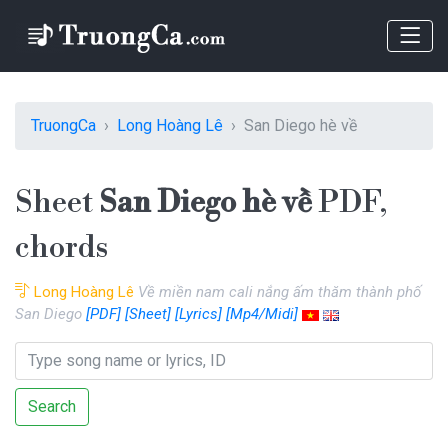
TruongCa
Long Hoàng Lê
San Diego hè về
Sheet
San Diego hè về
PDF,
chords
Long Hoàng Lê
Về miền nam cali nắng ấm thăm thành phố
San Diego
[PDF]
[Sheet]
[Lyrics]
[Mp4/Midi]
Search