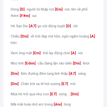
Dòng
[
D
]
người từ khắp nơi
[
Em
]
nơi, tìm về phố
thêm
[
F#m
]
vui
Hè San Die-
[
A7
]
go sôi động tuyệt
[
D
]
vời
Chiều
[
Dm
]
về trời đẹp mê hồn, ngôi ngắm hoàng
[
A
]
hôn
Xem ông mặt
[
Em
]
trời lay động chơi
[
A
]
vơi
Như tinh
[
Edim
]
cầu đang lặn vào biển
[
Dm
]
khơi
[
Dm
]
Đèn đường đêm lung linh thắp
[
A7
]
sáng
[
Dm
]
Chân trời xa tít hơi sương
[
E7
]
mờ
Mùa hè trôi qua như con
[
E7
]
sóng ...
[
Dm
]
Mãi mãi hoài nhớ em trong
[
Am
]
lòng