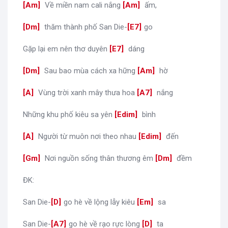
[
Am
]
Về miền nam cali nắng
[
Am
]
ấm,
[
Dm
]
thăm thành phố San Die-
[
E7
]
go
Gặp lại em nên thơ duyên
[
E7
]
dáng
[
Dm
]
Sau bao mùa cách xa hững
[
Am
]
hờ
[
A
]
Vùng trời xanh mây thưa hoa
[
A7
]
nắng
Những khu phố kiêu sa yên
[
Edim
]
bình
[
A
]
Người từ muôn nơi theo nhau
[
Edim
]
đến
[
Gm
]
Nơi nguồn sống thân thương êm
[
Dm
]
đềm
ĐK:
San Die-
[
D
]
go hè về lộng lẫy kiêu
[
Em
]
sa
San Die-
[
A7
]
go hè về rạo rực lòng
[
D
]
ta