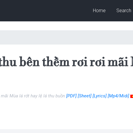
Home
Search
thu bên thềm rơi rơi mãi M
i mãi Mùa lá rớt hay lệ lá thu buồn
[PDF]
[Sheet]
[Lyrics]
[Mp4/Midi]