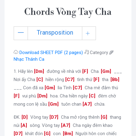
Chords Vòng Tay Cha
Transposition
Download SHEET PDF (2 pages)
Category 🌾
Nhạc Thánh Ca
1. Hãy lên
[
Dm
]
đường về nhà với
[
F
]
Cha.
[
Gm
]
___
Nơi ấy Cha
[
C
]
hiền rộng
[
C7
]
tình thứ
[
F
]
tha.
[
Bb
]
___ Con đã xa
[
Gm
]
lìa Tình
[
C7
]
Cha mê đắm thú
[
F
]
vui phù
[
Dm
]
hoa. Cha hiền ngày
[
C
]
đêm chờ
mong con lệ sầu
[
Gm
]
tuôn chan
[
A7
]
chứa.
ĐK.
[
D
]
Vòng tay
[
D7
]
Cha mở rộng thênh
[
G
]
thang
núi
[
A
]
sông. Vòng tay
[
A7
]
Cha ngày đêm khao
[
D7
]
khát đón
[
G
]
con.
[
Bm
]
Người hôn con chiếc