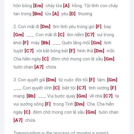
hôn bỏng
[
Em
]
cháy lửa
[
A
]
hồng. Tội tình con cháy
tan trong
[
Bm
]
lửa
[
A
]
yêu
[
D
]
thương.
2. Con mãi đi
[
Dm
]
tìm tình yêu trong gió
[
F
]
bay.
[
Gm
]
___ Con mãi đi
[
C
]
tìm niềm
[
C7
]
vui trong
khói
[
F
]
mây.
[
Bb
]
___ Quên lãng mối
[
Gm
]
tình
tuyệt
[
C7
]
vời bắt bóng bắt
[
F
]
hình thả
[
Dm
]
mồi.
Cha hiền ngày
[
C
]
đêm chờ mong con lệ sầu
[
Gm
]
tuôn chan
[
A7
]
chứa.
3. Con quyết giã
[
Dm
]
từ cuộc đời tối
[
F
]
tăm.
[
Gm
]
___ Con quyết vĩnh
[
C
]
biệt tội
[
C7
]
tình vướng
[
F
]
mang.
[
Bb
]
___ Vui bước quay
[
Gm
]
về nhà
[
C7
]
ta
vui sướng sống
[
F
]
trong Tình
[
Dm
]
Cha. Cha hiền
ngày
[
C
]
đêm chờ mong con lệ sầu
[
Gm
]
tuôn chan
[
A7
]
chứa.
Transposition is the process of moving a song's