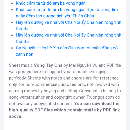
Khúc cảm tạ từ đó âm ba vọng ngân
Khúc cảm tạ từ đó âm ba vọng ngân Rộn rã trong tim
ngày đêm tán dương tình yêu Thiên Chúa
Hãy lên đường về nhà với Cha Nơi ấy Cha hiền rộng tình
thứ tha
Hãy lên đường về nhà với Cha Nơi ấy Cha hiền rộng tình
thứ tha
Ca Nguyện Hiệp Lễ Xin dẫn đưa con tới miền đồng cỏ
xanh non
Sheet music
Vòng Tay Cha
by Mai Nguyên Vũ and PDF file
was posted here to support you to practice singing
perfectly. Sheets with notes and chords are for reference
only, for non-commercial purposes only, not involved with
earning money by buying and selling. Copyright is belong to
song writer/author and copyright owner. Truongca.com do
not own any copyrighted content.
You can download the
high-quality PDF files which contain staffs by PDF link
above.