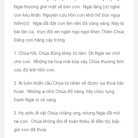
Ngài thương ghé mặt về bên con. Ngài lắng (ơ) nghe
con kêu khấn. Nguyện cứu hồn con khỏi hố bùn nguy
hiểm(ơ). Ngài đã đặt con lên nền đá vững vàng. Này là
bài tân ca, trọn đời xin ngân nga ngợi khen Thiên Chúa
Đấng con hằng cậy trông.
1. Chúa hỡi, Chúa đừng khép từ tâm. Ơn Ngài xin chở
che con. Những tai hoạ mãi bủa vây, Chúa thương tình
cứu độ linh hồn con.
2. Ai luôn khẩn cầu Chúa từ nhân sẽ được vui thoả hân
hoan. Những ai nhờ Chúa đỡ nâng, hãy chúc tụng
Danh Ngài ôi vẻ vang.
3. Hy sinh, lễ vật Chúa chẳng ưng, nhưng Ngài đã mở
tai con. Chúa không đòi lễ toàn thiêu, lễ đền tội, bấy
giờ con đã thưa: