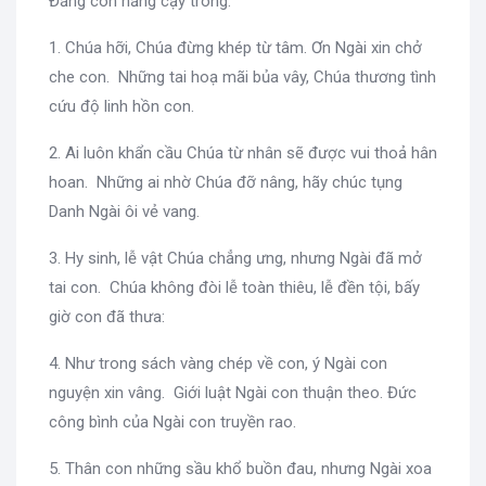
Đấng con hằng cậy trông.
1. Chúa hỡi, Chúa đừng khép từ tâm. Ơn Ngài xin chở
che con. Những tai hoạ mãi bủa vây, Chúa thương tình
cứu độ linh hồn con.
2. Ai luôn khẩn cầu Chúa từ nhân sẽ được vui thoả hân
hoan. Những ai nhờ Chúa đỡ nâng, hãy chúc tụng
Danh Ngài ôi vẻ vang.
3. Hy sinh, lễ vật Chúa chẳng ưng, nhưng Ngài đã mở
tai con. Chúa không đòi lễ toàn thiêu, lễ đền tội, bấy
giờ con đã thưa:
4. Như trong sách vàng chép về con, ý Ngài con
nguyện xin vâng. Giới luật Ngài con thuận theo. Đức
công bình của Ngài con truyền rao.
5. Thân con những sầu khổ buồn đau, nhưng Ngài xoa