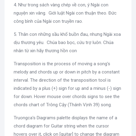
4. Như trong sách vàng chép về con, ý Ngài con
nguyện xin vâng. Giới luật Ngài con thuận theo. Đức
công bình của Ngài con truyền rao.
5. Thân con những sầu khổ buồn đau, nhưng Ngài xoa
dịu thương yêu. Chúa bao bọc, cứu trợ luôn. Chúa
nhân từ xin hãy thương hồn con
Transposition is the process of moving a song's
melody and chords up or down in pitch by a constant
interval. The direction of the transposition tool is
indicated by a plus (+) sign for up and a minus (-) sign
for down. Hover mouse over chords signs to see the
chords chart of Trông Cậy (Thánh Vịnh 39) song.
Truongca's Diagrams palette displays the name of a
chord diagram for Guitar string when the cursor
hovers over it, click on [guitar] to change the diagram