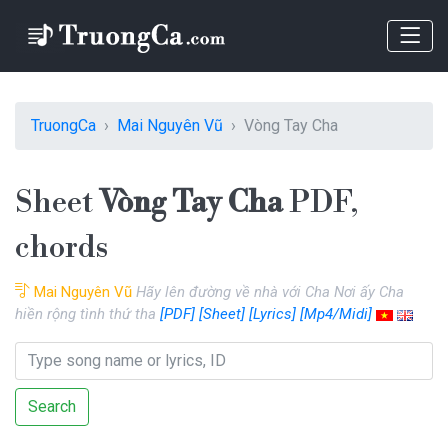
TruongCa
Mai Nguyên Vũ
Vòng Tay Cha
Sheet
Vòng Tay Cha
PDF,
chords
Mai Nguyên Vũ
Hãy lên đường về nhà với Cha Nơi ấy Cha
hiền rộng tình thứ tha
[PDF]
[Sheet]
[Lyrics]
[Mp4/Midi]
Search