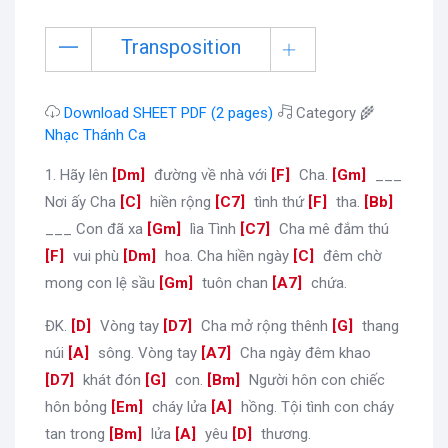
Transposition
Download SHEET PDF (2 pages)
Category 🌾
Nhạc Thánh Ca
1. Hãy lên
[
Dm
]
đường về nhà với
[
F
]
Cha.
[
Gm
]
___
Nơi ấy Cha
[
C
]
hiền rộng
[
C7
]
tình thứ
[
F
]
tha.
[
Bb
]
___ Con đã xa
[
Gm
]
lìa Tình
[
C7
]
Cha mê đắm thú
[
F
]
vui phù
[
Dm
]
hoa. Cha hiền ngày
[
C
]
đêm chờ
mong con lệ sầu
[
Gm
]
tuôn chan
[
A7
]
chứa.
ĐK.
[
D
]
Vòng tay
[
D7
]
Cha mở rộng thênh
[
G
]
thang
núi
[
A
]
sông. Vòng tay
[
A7
]
Cha ngày đêm khao
[
D7
]
khát đón
[
G
]
con.
[
Bm
]
Người hôn con chiếc
hôn bỏng
[
Em
]
cháy lửa
[
A
]
hồng. Tội tình con cháy
tan trong
[
Bm
]
lửa
[
A
]
yêu
[
D
]
thương.