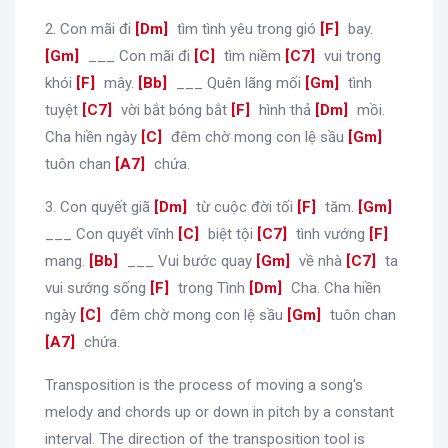
2. Con mãi đi
[
Dm
]
tìm tình yêu trong gió
[
F
]
bay.
[
Gm
]
___ Con mãi đi
[
C
]
tìm niềm
[
C7
]
vui trong
khói
[
F
]
mây.
[
Bb
]
___ Quên lãng mối
[
Gm
]
tình
tuyệt
[
C7
]
vời bắt bóng bắt
[
F
]
hình thả
[
Dm
]
mồi.
Cha hiền ngày
[
C
]
đêm chờ mong con lệ sầu
[
Gm
]
tuôn chan
[
A7
]
chứa.
3. Con quyết giã
[
Dm
]
từ cuộc đời tối
[
F
]
tăm.
[
Gm
]
___ Con quyết vĩnh
[
C
]
biệt tội
[
C7
]
tình vướng
[
F
]
mang.
[
Bb
]
___ Vui bước quay
[
Gm
]
về nhà
[
C7
]
ta
vui sướng sống
[
F
]
trong Tình
[
Dm
]
Cha. Cha hiền
ngày
[
C
]
đêm chờ mong con lệ sầu
[
Gm
]
tuôn chan
[
A7
]
chứa.
Transposition is the process of moving a song's
melody and chords up or down in pitch by a constant
interval. The direction of the transposition tool is