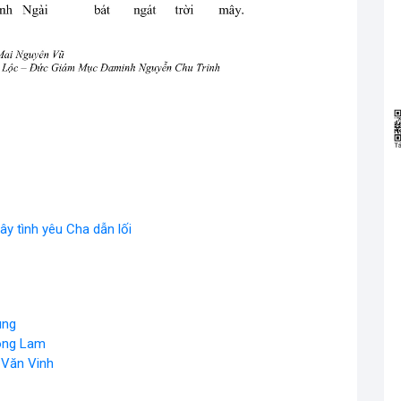
y tình yêu Cha dẫn lối
ung
ông Lam
 Văn Vinh