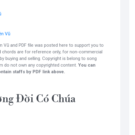
ũ
ên Vũ
 Vũ and PDF file was posted here to support you to
nd chords are for reference only, for non-commercial
y buying and selling. Copyright is belong to song
om do not own any copyrighted content.
You can
ntain staffs by PDF link above.
ng Đời Có Chúa