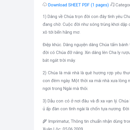
Download SHEET PDF (1 pages)
Catego
1) Dâng về Chúa trọn đời con đây tình yêu Ch
đang chờ. Cuộc đời như sóng trùng khơi dập d
xô tới bến hằng mơ.
Điệp khúc. Dâng nguyện dâng Chúa tấm bánh 
đời có Chúa đỡ nâng. Xin dâng lên Cha ly rượ
bát ngát trời mây.
2) Chúa là mái nhà là quê hương rợp yêu thư
con đêm ngày. Một thời xa mái nhà xưa lòng 
ngơi trong Ngài mà thôi.
3) Dẫu con có ở nơi đâu và đi xa vạn lý. Chúa
ủ ấp đàn con tình ngài là chốn tựa nương. Đời
🌾 Imprimatur, Thông tin chuẩn nhận dùng tr
Xuân Lộc: 05.06.2009