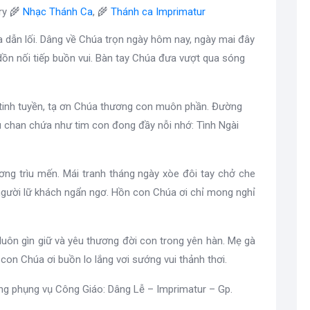
ry 🌾
Nhạc Thánh Ca
, 🌾
Thánh ca Imprimatur
a dẫn lối. Dâng về Chúa trọn ngày hôm nay, ngày mai đây
ồn nối tiếp buồn vui. Bàn tay Chúa đưa vượt qua sóng
tinh tuyền, tạ ơn Chúa thương con muôn phần. Đường
u chan chứa như tim con đong đầy nỗi nhớ: Tình Ngài
ơng trìu mến. Mái tranh tháng ngày xòe đôi tay chở che
người lữ khách ngẩn ngơ. Hồn con Chúa ơi chỉ mong nghỉ
 luôn gìn giữ và yêu thương đời con trong yên hàn. Mẹ gà
 con Chúa ơi buồn lo lắng vơi sướng vui thảnh thơi.
ong phụng vụ Công Giáo: Dâng Lễ – Imprimatur – Gp.