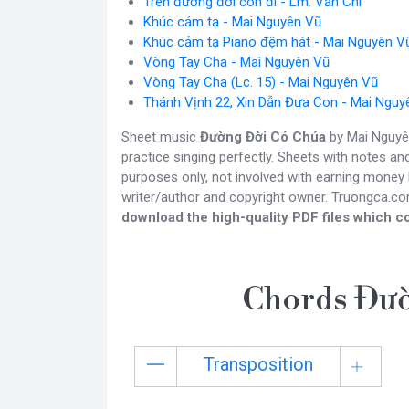
Trên đường đời con đi - Lm. Văn Chi
Khúc cảm tạ - Mai Nguyên Vũ
Khúc cảm tạ Piano đệm hát - Mai Nguyên V
Vòng Tay Cha - Mai Nguyên Vũ
Vòng Tay Cha (Lc. 15) - Mai Nguyên Vũ
Thánh Vịnh 22, Xin Dẫn Đưa Con - Mai Nguy
Sheet music
Đường Đời Có Chúa
by Mai Nguyên
practice singing perfectly. Sheets with notes a
purposes only, not involved with earning money b
writer/author and copyright owner. Truongca.c
download the high-quality PDF files which co
Chords Đườ
Transposition