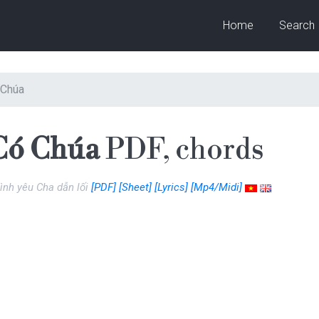
Home
Search
 Chúa
Có Chúa
PDF, chords
ình yêu Cha dẫn lối
[PDF]
[Sheet]
[Lyrics]
[Mp4/Midi]