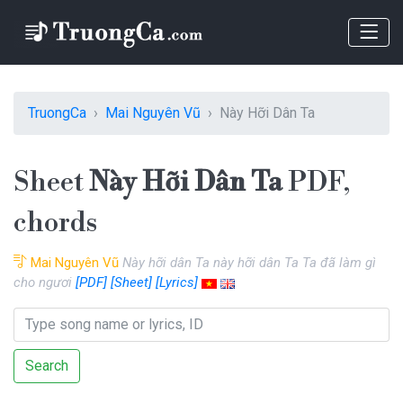
TruongCa
Mai Nguyên Vũ
Này Hỡi Dân Ta
Sheet
Này Hỡi Dân Ta
PDF,
chords
Mai Nguyên Vũ
Này hỡi dân Ta này hỡi dân Ta Ta đã làm gì
cho ngươi
[PDF]
[Sheet]
[Lyrics]
Search