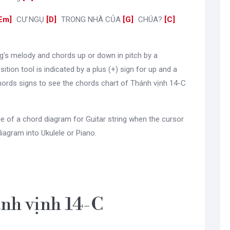
Em
]
CƯ NGỤ
[
D
]
TRONG NHÀ CỦA
[
G
]
CHÚA?
[
C
]
[
g's melody and chords up or down in pitch by a
sition tool is indicated by a plus (+) sign for up and a
ords signs to see the chords chart of Thánh vịnh 14-C
e of a chord diagram for Guitar string when the cursor
diagram into Ukulele or Piano.
ánh vịnh 14-C