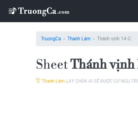
TruongCa
Thanh Lâm
Thánh vịnh 14-C
Sheet
Thánh vịnh
Thanh Lâm
LẠY CHÚA AI SẼ ĐƯỢC CƯ NGỤ T