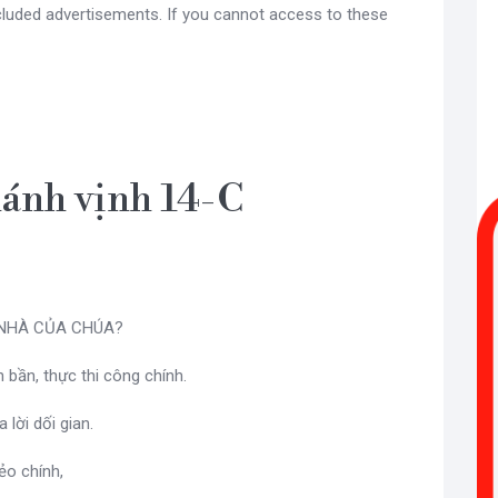
ncluded advertisements. If you cannot access to these
hánh vịnh 14-C
 NHÀ CỦA CHÚA?
 bần, thực thi công chính.
 lời dối gian.
ẻo chính,