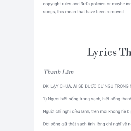
copyright rules and 3rd's policies or maybe i
songs, this mean that have been removed.
Lyrics T
Thanh Lâm
ĐK: LẠY CHÚA, AI SẼ ĐƯỢC CƯ NGỤ TRONG
1) Người biết sống trong sạch, biết sống thanh
Người chỉ nghĩ điều lành, trên môi không hề bịa
Đời sống giữ thật sạch tinh, lòng chỉ nghĩ về n