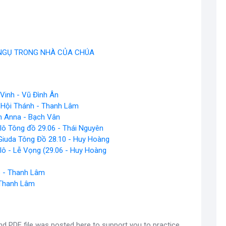
 NGỤ TRONG NHÀ CỦA CHÚA
Vinh - Vũ Đình Ân
 Hội Thánh - Thanh Lâm
h Anna - Bạch Vân
ô Tông đồ 29.06 - Thái Nguyên
iuda Tông Đồ 28.10 - Huy Hoàng
ô - Lễ Vọng (29.06 - Huy Hoàng
o - Thanh Lâm
- Thanh Lâm
 PDF file was posted here to support you to practice