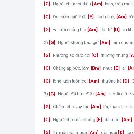
[
G
]
Người chỉ nghĩ điều
[
Am
]
lành, trên môi
[
C
]
Đời sống giữ thật
[
E
]
sạch tinh,
[
Am
]
lòn
[
G
]
và lưỡi chẳng bịa
[
Am
]
đặt lời
[
D
]
vu kh
2)
[
G
]
Người không bao giờ
[
Am
]
làm cho ai
[
G
]
Phường ác đức coi
[
C
]
thường nhưng
[
[
C
]
Chẳng áp bức, làm
[
Bm
]
nhục
[
E
]
ai,
[
A
[
G
]
lòng luôn luôn coi
[
Am
]
thường bè
[
D
]
l
3)
[
G
]
Người đã hứa điều
[
Am
]
gì mãi giữ tr
[
G
]
Chẳng cho vay thu
[
Am
]
lời, tham lam h
[
C
]
Người nhớ mãi những
[
E
]
điều đó,
[
Am
[
G
]
thì mãi mãi muôn
[
Am
]
đời hoài
[
D
]
luô