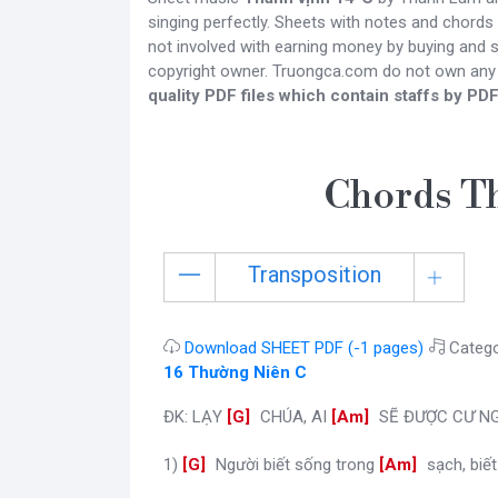
singing perfectly. Sheets with notes and chords
not involved with earning money by buying and se
copyright owner. Truongca.com do not own any
quality PDF files which contain staffs by PDF
Chords Th
Transposition
Download SHEET PDF (-1 pages)
Catego
16 Thường Niên C
ĐK: LẠY
[
G
]
CHÚA, AI
[
Am
]
SẼ ĐƯỢC CƯ N
1)
[
G
]
Người biết sống trong
[
Am
]
sạch, biế