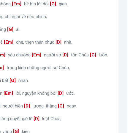
 không
[
Em
]
hề bịa lời dối
[
G
]
gian.
g chỉ nghĩ về nẻo chính,
ống
[
G
]
ai.
 ê
[
Em
]
chề, thẹn thân nhục
[
D
]
nhã.
Am
]
yêu chuộng
[
Em
]
người sợ
[
D
]
tôn Chúa
[
G
]
luôn.
m
]
trọng kính những người sợ Chúa,
ũ bất
[
G
]
nhân.
ọn
[
Em
]
lời, nguyện không bội
[
D
]
ước.
ại người hiền
[
D
]
lương, thẳng
[
G
]
ngay.
]
lòng quyết giữ lề
[
D
]
luật Chúa,
n vững
[
G
]
kiên.