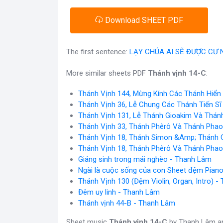
Download SHEET PDF
The first sentence:
LẠY CHÚA AI SẼ ĐƯỢC CƯ
More similar sheets PDF
Thánh vịnh 14-C
:
Thánh Vịnh 144, Mừng Kính Các Thánh Hiển 
Thánh Vịnh 36, Lễ Chung Các Thánh Tiến Sĩ
Thánh Vịnh 131, Lễ Thánh Gioakim Và Thán
Thánh Vịnh 33, Thánh Phêrô Và Thánh Phaol
Thánh Vịnh 18, Thánh Simon &Amp; Thánh G
Thánh Vịnh 18, Thánh Phêrô Và Thánh Phaol
Giáng sinh trong mái nghèo - Thanh Lâm
Ngài là cuộc sống của con Sheet đệm Pian
Thánh Vịnh 130 (Đệm Violin, Organ, Intro) 
Đêm uy linh - Thanh Lâm
Thánh vịnh 44-B - Thanh Lâm
Sheet music
Thánh vịnh 14-C
by Thanh Lâm and