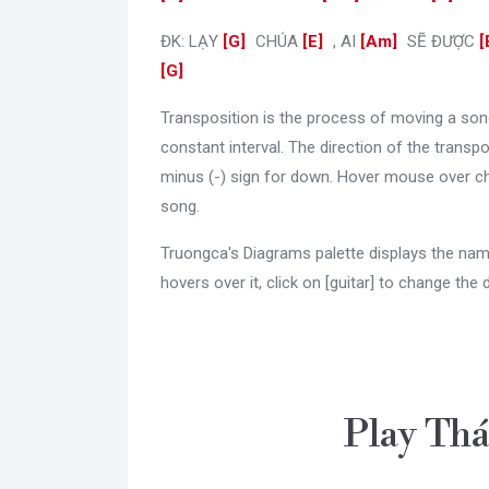
ĐK: LẠY
[
G
]
CHÚA
[
E
]
, AI
[
Am
]
SẼ ĐƯỢC
[
G
]
Transposition is the process of moving a son
constant interval. The direction of the transpo
minus (-) sign for down. Hover mouse over ch
song.
Truongca's Diagrams palette displays the nam
hovers over it, click on [guitar] to change the 
Play Th