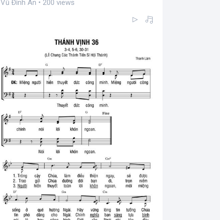
Vũ Đình Ân • 200 views