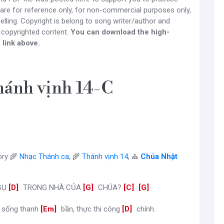
 are for reference only, for non-commercial purposes only,
lling. Copyright is belong to song writer/author and
 copyrighted content.
You can download the high-
 link above.
ánh vịnh 14-C
ry 🌾
Nhạc Thánh ca
, 🌾
Thánh vịnh 14
, ⛪
Chúa Nhật
GỤ
[
D
]
TRONG NHÀ CỦA
[
G
]
CHÚA?
[
C
]
[
G
]
t sống thanh
[
Em
]
bần, thực thi công
[
D
]
chính.