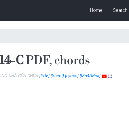
Home
Search
 14-C
PDF, chords
RONG NHÀ CỦA CHÚA
[PDF]
[Sheet]
[Lyrics]
[Mp4/Midi]