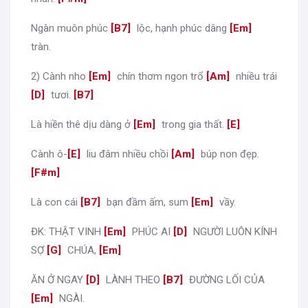
Ngàn muôn phúc
[
B7
]
lộc, hạnh phúc dâng
[
Em
]
tràn.
2) Cành nho
[
Em
]
chín thơm ngon trổ
[
Am
]
nhiều trái
[
D
]
tươi.
[
B7
]
Là hiền thê dịu dàng ở
[
Em
]
trong gia thất.
[
E
]
Cành ô-
[
E
]
liu đâm nhiều chồi
[
Am
]
búp non đẹp.
[
F#m
]
Là con cái
[
B7
]
bạn đầm ấm, sum
[
Em
]
vầy.
ĐK: THẬT VINH
[
Em
]
PHÚC AI
[
D
]
NGƯỜI LUÔN KÍNH
SỢ
[
G
]
CHÚA,
[
Em
]
ĂN Ở NGAY
[
D
]
LÀNH THEO
[
B7
]
ĐƯỜNG LỐI CỦA
[
Em
]
NGÀI.