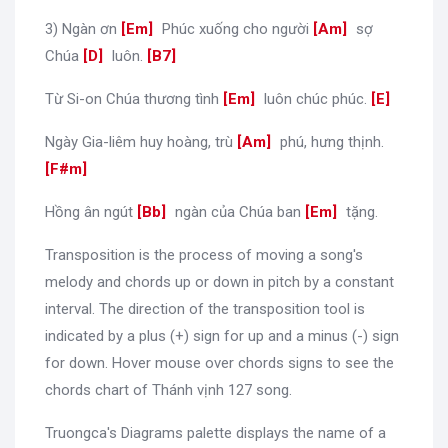
3) Ngàn ơn
[
Em
]
Phúc xuống cho người
[
Am
]
sợ
Chúa
[
D
]
luôn.
[
B7
]
Từ Si-on Chúa thương tình
[
Em
]
luôn chúc phúc.
[
E
]
Ngày Gia-liêm huy hoàng, trù
[
Am
]
phú, hưng thịnh.
[
F#m
]
Hồng ân ngút
[
Bb
]
ngàn của Chúa ban
[
Em
]
tặng.
Transposition is the process of moving a song's
melody and chords up or down in pitch by a constant
interval. The direction of the transposition tool is
indicated by a plus (+) sign for up and a minus (-) sign
for down. Hover mouse over chords signs to see the
chords chart of Thánh vịnh 127 song.
Truongca's Diagrams palette displays the name of a