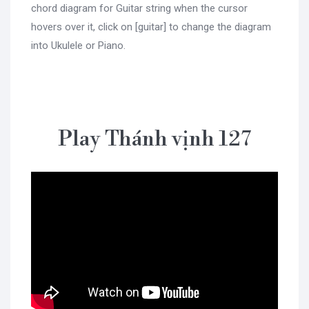
chord diagram for Guitar string when the cursor
hovers over it, click on [guitar] to change the diagram
into Ukulele or Piano.
Play Thánh vịnh 127