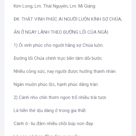
Kim Long, Lm. Thái Nguyên, Lm. Mi Giáng
ĐK: THẬT VINH PHÚC AI NGƯỜI LUÔN KÍNH SỢ CHÚA,
ĂN Ở NGAY LÀNH THEO ĐƯỜNG LỐI CỦA NGÀI.
1) Ôi vinh phúc cho người hằng sợ Chúa luôn.
Đường lối Chúa chính trực bền tâm dõi bước.
Nhiều công sức, nay người được hưởng thanh nhàn.
Ngàn muôn phúc lộc, hạnh phúc dâng tràn.
2) Cành nho chín thơm ngon trổ nhiều trái tươi.
Là hiền thê dịu dàng ở trong gia thất.
Cành ô- liu đâm nhiều chồi búp non đẹp.