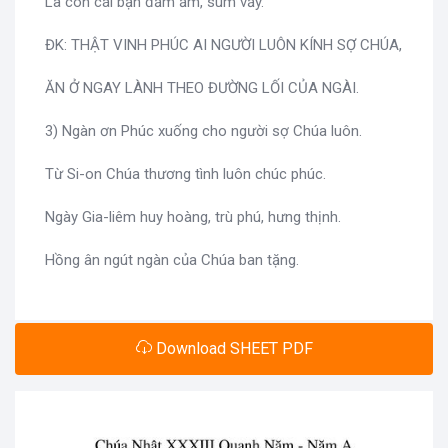
Là con cái bạn đầm ấm, sum vầy.
ĐK: THẬT VINH PHÚC AI NGƯỜI LUÔN KÍNH SỢ CHÚA,
ĂN Ở NGAY LÀNH THEO ĐƯỜNG LỐI CỦA NGÀI.
3) Ngàn ơn Phúc xuống cho người sợ Chúa luôn.
Từ Si-on Chúa thương tình luôn chúc phúc.
Ngày Gia-liêm huy hoàng, trù phú, hưng thịnh.
Hồng ân ngút ngàn của Chúa ban tặng.
Download SHEET PDF