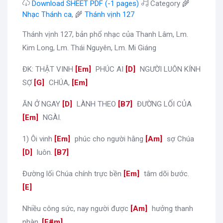
Download SHEET PDF (-1 pages)
Category 🌾
Nhạc Thánh ca
, 🌾
Thánh vịnh 127
Thánh vịnh 127, bản phổ nhạc của Thanh Lâm, Lm.
Kim Long, Lm. Thái Nguyên, Lm. Mi Giáng
ĐK: THẬT VINH
[
Em
]
PHÚC AI
[
D
]
NGƯỜI LUÔN KÍNH
SỢ
[
G
]
CHÚA,
[
Em
]
ĂN Ở NGAY
[
D
]
LÀNH THEO
[
B7
]
ĐƯỜNG LỐI CỦA
[
Em
]
NGÀI.
1) Ôi vinh
[
Em
]
phúc cho người hằng
[
Am
]
sợ Chúa
[
D
]
luôn.
[
B7
]
Đường lối Chúa chính trực bền
[
Em
]
tâm dõi bước.
[
E
]
Nhiều công sức, nay người được
[
Am
]
hưởng thanh
nhàn.
[
F#m
]