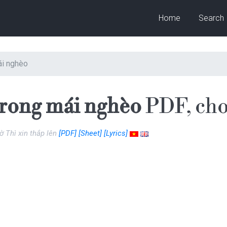
Home
Search
ái nghèo
trong mái nghèo
PDF, cho
 Thì xin thắp lên
[PDF]
[Sheet]
[Lyrics]