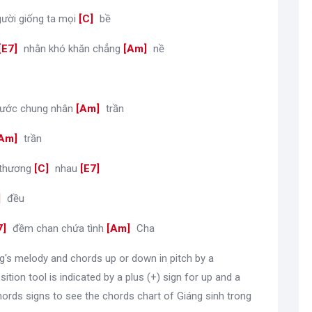
ười giống ta mọi
[
C
]
bề
[
E7
]
nhằn khó khăn chẳng
[
Am
]
nề
ước chung nhân
[
Am
]
trần
Am
]
trần
 thương
[
C
]
nhau
[
E7
]
]
đều
7
]
đềm chan chứa tình
[
Am
]
Cha
g's melody and chords up or down in pitch by a
sition tool is indicated by a plus (+) sign for up and a
ords signs to see the chords chart of Giáng sinh trong