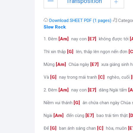
Transposition
Download SHEET PDF (1 pages)
Catego
Slow Rock
.
1. Đêm
[
Am
]
nay con
[
E7
]
không được tới
[
Thì xin thắp
[
G
]
lên, thắp lên ngọn nến đơn
[
Mừng
[
Am
]
Chúa ngày
[
E7
]
xưa giáng sinh 
Và
[
G
]
nay trong mái tranh
[
C
]
nghèo, cuối
[
2. Đêm
[
Am
]
nay con
[
E7
]
dâng Ngài tấm
[
Niềm vui thánh
[
G
]
ân chứa chan ngày Chúa 
Ngài
[
Am
]
đến cùng
[
E7
]
bao trái tim thật
[
Để
[
G
]
ban ánh sáng chan
[
C
]
hòa, muôn
[
E