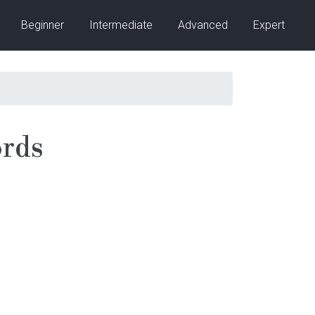
Beginner
Intermediate
Advanced
Expert
rds