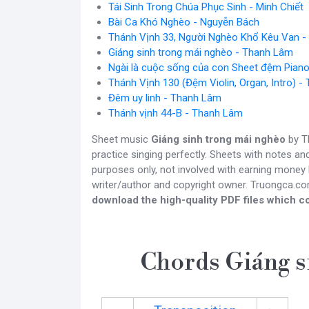
Tái Sinh Trong Chúa Phục Sinh - Minh Chiết
Bài Ca Khó Nghèo - Nguyễn Bách
Thánh Vịnh 33, Người Nghèo Khổ Kêu Van -
Giáng sinh trong mái nghèo - Thanh Lâm
Ngài là cuộc sống của con Sheet đệm Pian
Thánh Vịnh 130 (Đệm Violin, Organ, Intro) 
Đêm uy linh - Thanh Lâm
Thánh vịnh 44-B - Thanh Lâm
Sheet music
Giáng sinh trong mái nghèo
by T
practice singing perfectly. Sheets with notes a
purposes only, not involved with earning money b
writer/author and copyright owner. Truongca.c
download the high-quality PDF files which co
Chords Giáng s