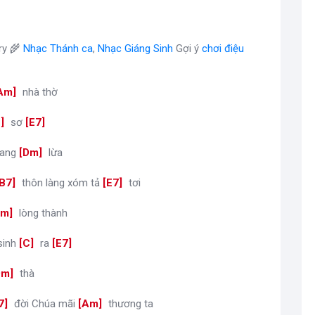
ry 🌾
Nhạc Thánh ca
,
Nhạc Giáng Sinh
Gợi ý
chơi điệu
Am
]
nhà thờ
C
]
sơ
[
E7
]
hang
[
Dm
]
lừa
B7
]
thôn làng xóm tả
[
E7
]
tơi
Am
]
lòng thành
sinh
[
C
]
ra
[
E7
]
Dm
]
thà
7
]
đời Chúa mãi
[
Am
]
thương ta