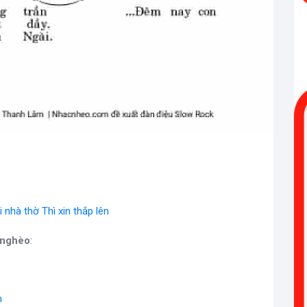
nhà thờ Thì xin thắp lên
 nghèo
:
h