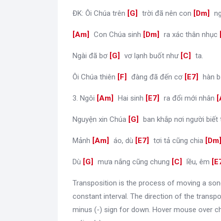
ĐK: Ôi Chúa trên
[
G
]
trời đã nên con
[
Dm
]
ng
[
Am
]
Con Chúa sinh
[
Dm
]
ra xác thân nhục
Ngài đã bơ
[
G
]
vơ lạnh buốt như
[
C
]
ta.
Ôi Chúa thiên
[
F
]
đàng đã đến cơ
[
E7
]
hàn b
3. Ngôi
[
Am
]
Hai sinh
[
E7
]
ra đổi mới nhân
[
Nguyện xin Chúa
[
G
]
ban khắp nơi người biết
Mảnh
[
Am
]
áo, dù
[
E7
]
tơi tả cũng chia
[
Dm
Dù
[
G
]
mưa nắng cũng chung
[
C
]
lều, êm
[
E
Transposition is the process of moving a son
constant interval. The direction of the transpo
minus (-) sign for down. Hover mouse over ch