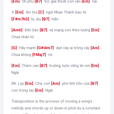
[
Em
]
Ơn phù
[
B7
]
trợ, giải thoát con van
[
Em
]
nài
4.
[
Em
]
Xin tỏa
[
C
]
ngời Nhan Thánh bao từ
[
F#m7b5
]
bi, dịu
[
B7
]
hiền
[
Am6
]
Đến bảo
[
B7
]
vệ mạng con theo lượng
[
Em
]
Chúa nhân từ
[
G
]
Hãy mạnh
[
G#dim7
]
dạn này ai trông cậy
[
Am
]
Chúa không
[
FMaj7
]
rời
[
Em
]
Thêm can
[
B7
]
trường, luôn vững tin nơi
[
Em
]
Ngài
ĐK. Lạy
[
Em
]
Cha, con
[
Am
]
phó linh hồn của
[
B7
]
con trong tay
[
Em
]
Ngài
Transposition is the process of moving a song's
melody and chords up or down in pitch by a constant