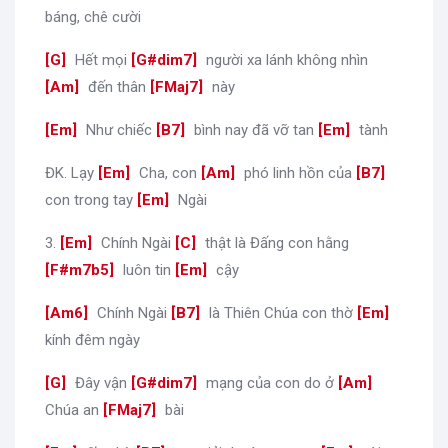
báng, chê cười
[
G
]
Hết mọi
[
G#dim7
]
người xa lánh không nhìn
[
Am
]
đến thân
[
FMaj7
]
này
[
Em
]
Như chiếc
[
B7
]
bình nay đã vỡ tan
[
Em
]
tành
ĐK. Lạy
[
Em
]
Cha, con
[
Am
]
phó linh hồn của
[
B7
]
con trong tay
[
Em
]
Ngài
3.
[
Em
]
Chính Ngài
[
C
]
thật là Đấng con hằng
[
F#m7b5
]
luôn tin
[
Em
]
cậy
[
Am6
]
Chính Ngài
[
B7
]
là Thiên Chúa con thờ
[
Em
]
kính đêm ngày
[
G
]
Đây vận
[
G#dim7
]
mạng của con do ở
[
Am
]
Chúa an
[
FMaj7
]
bài