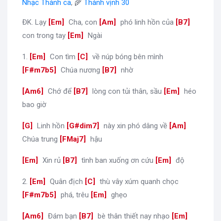
Nhạc Thánh ca
, 🌾
Thánh vịnh 30
ĐK. Lạy
[
Em
]
Cha, con
[
Am
]
phó linh hồn của
[
B7
]
con trong tay
[
Em
]
Ngài
1.
[
Em
]
Con tìm
[
C
]
về núp bóng bên mình
[
F#m7b5
]
Chúa nương
[
B7
]
nhờ
[
Am6
]
Chớ để
[
B7
]
lòng con tủi thân, sầu
[
Em
]
héo
bao giờ
[
G
]
Linh hồn
[
G#dim7
]
này xin phó dâng về
[
Am
]
Chúa trung
[
FMaj7
]
hậu
[
Em
]
Xin rủ
[
B7
]
tình ban xuống ơn cứu
[
Em
]
độ
2.
[
Em
]
Quân địch
[
C
]
thù vây xúm quanh chọc
[
F#m7b5
]
phá, trêu
[
Em
]
ghẹo
[
Am6
]
Đám bạn
[
B7
]
bè thân thiết nay nhạo
[
Em
]