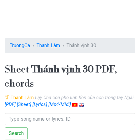
TruongCa
Thanh Lâm
Thánh vịnh 30
Sheet
Thánh vịnh 30
PDF,
chords
Thanh Lâm
Lạy Cha con phó linh hồn của con trong tay Ngài
[PDF]
[Sheet]
[Lyrics]
[Mp4/Midi]
Search