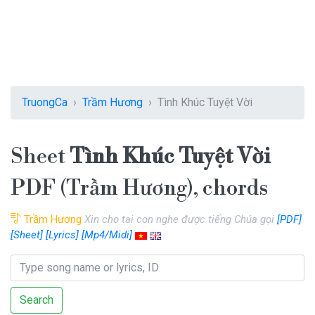
TruongCa
Trầm Hương
Tình Khúc Tuyệt Vời
Sheet
Tình Khúc Tuyệt Vời
PDF (Trầm Hương), chords
Trầm Hương
Xin cho tai con nghe được tiếng Chúa gọi
[PDF]
[Sheet]
[Lyrics]
[Mp4/Midi]
Search