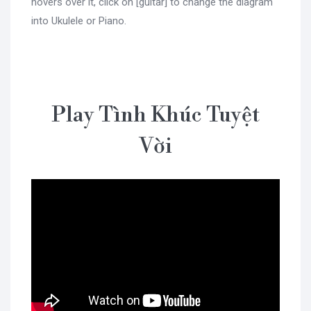
hovers over it, click on [guitar] to change the diagram
into Ukulele or Piano.
Play Tình Khúc Tuyệt
Vời