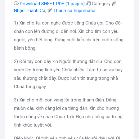
Download SHEET PDF (1 pages)
Category 🌾
Nhạc Thánh Ca
, 🌾
Thánh ca Imprimatur
1) Xin cho tai con nghe được tiếng Chúa gọi. Cho đôi
chân con lên đường đi đến nơi. Xin cho tim con yêu
người, yêu hết lòng. Đừng nuối tiếc chi trên cuộc sống
bềnh bồng.
2) Đôi tay con đây xin Người thương dắt dìu. Cho con
vươn lên trong tình yêu Chúa nhiều. Tâm tư an vui hay
sầu thương chất đầy. Được luôn tín trung trong nhà
Chúa từng ngày.
3) Xin cho môi con vang lời trong thánh điện. Dâng
muôn câu kinh dâng lời ca tiếng đàn. Xin cho hương
thơm dâng về nhan Chúa Trời. Đẹp như tiếng ca trong
tình khúc tuyệt vời.
Điệp khúc. Ôi tình yêu, tình yêu của Người diệu vời. Ôi