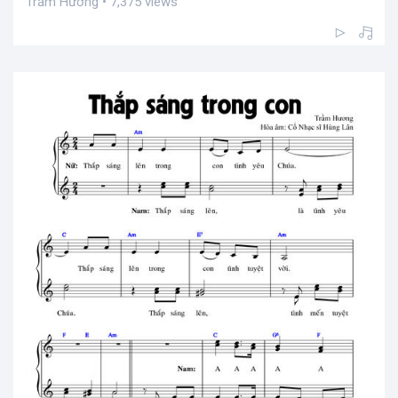
Trầm Hương • 7,375 views