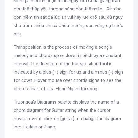
sinh quên chính phận mình ngày xưa Chúa giáng trần
cứu thế thắp yêu thưong sáng hồn thế nhân. . Xin cho
con niềm tin sắt đá lúc an vui hay lúc khổ sầu dù nguy
khó trăm chiều chi sá Chúa thương con vững dạ trước
sau.
Transposition is the process of moving a song's
melody and chords up or down in pitch by a constant
interval. The direction of the transposition tool is
indicated by a plus (+) sign for up and a minus (-) sign
for down. Hover mouse over chords signs to see the
chords chart of Lửa Hồng Ngàn đời song.
Truongca's Diagrams palette displays the name of a
chord diagram for Guitar string when the cursor
hovers over it, click on [guitar] to change the diagram
into Ukulele or Piano.