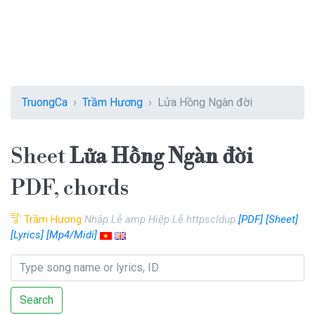
TruongCa
Trầm Hương
Lửa Hồng Ngàn đời
Sheet
Lửa Hồng Ngàn đời
PDF, chords
Trầm Hương
Nhập Lễ amp Hiệp Lễ httpscldup
[PDF]
[Sheet]
[Lyrics]
[Mp4/Midi]
Search