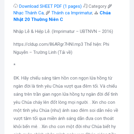
Download SHEET PDF (1 pages)
Category 🌾
Nhạc Thánh Ca
, 🌾
Thánh ca Imprimatur
, ⛪
Chúa
Nhật 20 Thường Niên C
Nhập Lễ & Hiệp Lễ. (Imprimatur – UBTNVN – 2016)
https://cldup.com/86ARgr7HNI.mp3 Thể hiện: Phi
Nguyễn – Trường Linh (Tải về)
*
ÐK. Hãy chiếu sáng tâm hồn con ngọn lửa hồng từ
ngàn đời là tình yêu Chúa vượt qua đêm tối. Và chiếu
sáng trên trần gian ngọn lửa hồng tự ngàn đời để tình
yêu Chúa cháy lên đốt lòng mọi người. . Xin cho con
một tình yêu Chúa (như) ánh sao đêm soi dẫn nẻo về
vượt tăm tối qua miền ánh sáng dẫn đưa con thoát
khỏi bến mê. . Xin cho con một đời như Chúa biết hy