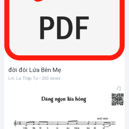
đời đôi Lứa Bên Mẹ
Lm. La Thập Tự • 200 views