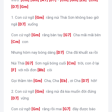
Intro:
[
Cm
]
[
Gm
]
[
A7
]
[
D7
]
-
[
Cm
]
[
Gm
]
[
Eb
]
-
[
Cm
]
[
D7
]
[
Gm
]
1. Con cứ ngỡ
[
Gm
]
rằng núi Thái Sơn không bao giờ
ngã
[
D7
]
xuống
Con cứ ngỡ
[
Gm
]
rằng bàn tay
[
G7
]
Cha mãi mãi bên
[
Cm
]
con
Nhưng hôm nay bóng dáng
[
D7
]
Cha đã khuất xa rồi
Núi Thái
[
G7
]
Sơn ngả bóng cuối
[
Cm
]
trời, con ở lại
[
F
]
với nỗi đơn
[
Bb
]
côi
Gọi thầm tên
[
Gm
]
Cha, Cha
[
Eb
]
, ơi Cha
[
D7
]
hỡi!
2. Con cứ ngỡ
[
Gm
]
rằng núi đá kia muốn đời đứng
[
D7
]
vững
Con cứ ngỡ
[
Gm
]
rằng rồi mai
[
G7
]
đây được báo