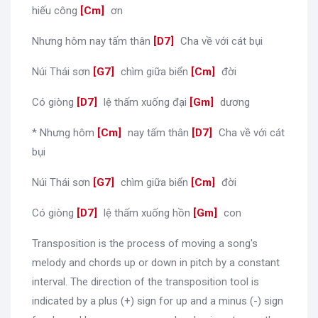
hiếu công
[
Cm
]
ơn
Nhưng hôm nay tấm thân
[
D7
]
Cha về với cát bụi
Núi Thái sơn
[
G7
]
chìm giữa biển
[
Cm
]
đời
Có giòng
[
D7
]
lệ thấm xuống đại
[
Gm
]
dương
* Nhưng hôm
[
Cm
]
nay tấm thân
[
D7
]
Cha về với cát
bụi
Núi Thái sơn
[
G7
]
chìm giữa biển
[
Cm
]
đời
Có giòng
[
D7
]
lệ thấm xuống hồn
[
Gm
]
con
Transposition is the process of moving a song's
melody and chords up or down in pitch by a constant
interval. The direction of the transposition tool is
indicated by a plus (+) sign for up and a minus (-) sign