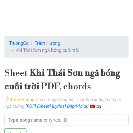
TruongCa
Trầm Hương
Khi Thái Sơn ngả bóng cuối trời
Sheet
Khi Thái Sơn ngả bóng
cuối trời
PDF, chords
Trầm Hương
Con cứ ngỡ rằng núi Thái Sơn không bao giờ
ngã xuống
[PDF]
[Sheet]
[Lyrics]
[Mp4/Midi]