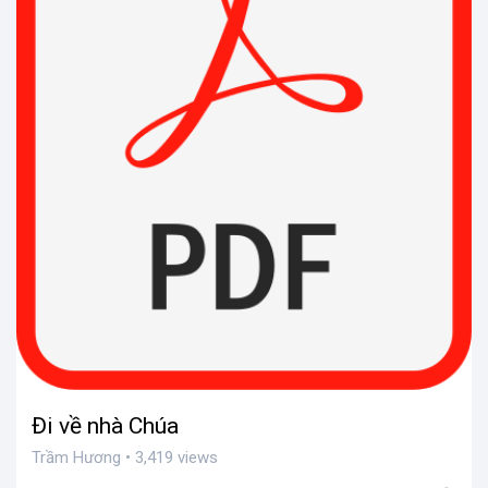
Đi về nhà Chúa
Trầm Hương • 3,419 views