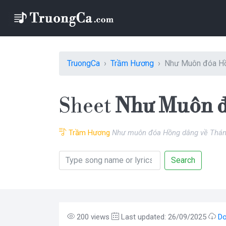
TruongCa
Trầm Hương
Như Muôn đóa H
Sheet
Như Muôn 
Trầm Hương
Như muôn đóa Hồng dâng về Thá
Search
200 views
Last updated: 26/09/2025
Do