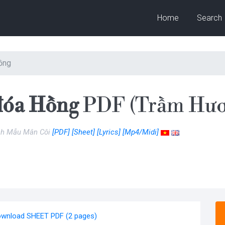
Home
Search
ồng
đóa Hồng
PDF (Trầm Hươn
nh Mẫu Mân Côi
[PDF]
[Sheet]
[Lyrics]
[Mp4/Midi]
wnload SHEET PDF (2 pages)