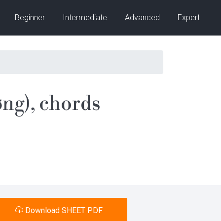
Beginner
Intermediate
Advanced
Expert
g), chords
Download SHEET PDF