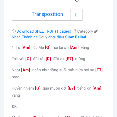
Transposition
Download SHEET PDF (1 pages)
Category 🌾
Nhạc Thánh ca
Gợi ý
chơi điệu
Slow Ballad
.
1. Từ
[
Am
]
lúc Mẹ
[
G
]
nói lời xin
[
Am
]
vâng
Trời với
[
C
]
đất rất
[
D
]
đỗi vui
[
E7
]
mừng
Ngọt
[
Am
]
ngào như dòng suối mát giữa nơi sa
[
E7
]
mạc
Huyền nhiệm
[
G
]
quá muôn đời
[
E7
]
tiếng xin
[
Am
]
vâng.
ĐK: