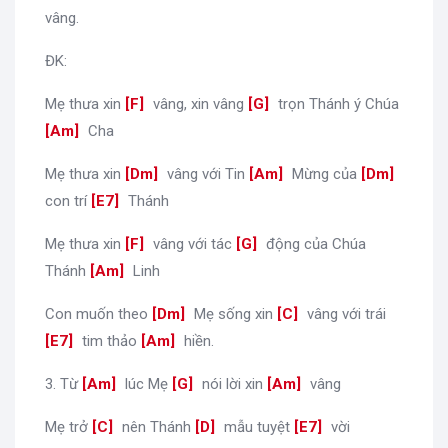
vâng.
ĐK:
Mẹ thưa xin
[
F
]
vâng, xin vâng
[
G
]
trọn Thánh ý Chúa
[
Am
]
Cha
Mẹ thưa xin
[
Dm
]
vâng với Tin
[
Am
]
Mừng của
[
Dm
]
con trí
[
E7
]
Thánh
Mẹ thưa xin
[
F
]
vâng với tác
[
G
]
động của Chúa
Thánh
[
Am
]
Linh
Con muốn theo
[
Dm
]
Mẹ sống xin
[
C
]
vâng với trái
[
E7
]
tim thảo
[
Am
]
hiền.
3. Từ
[
Am
]
lúc Mẹ
[
G
]
nói lời xin
[
Am
]
vâng
Mẹ trở
[
C
]
nên Thánh
[
D
]
mẫu tuyệt
[
E7
]
vời