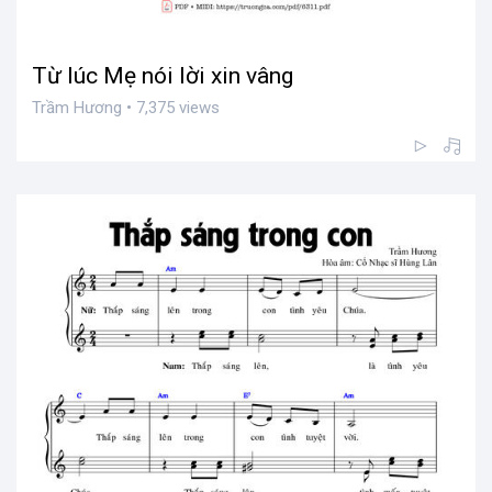
Từ lúc Mẹ nói lời xin vâng
Trầm Hương • 7,375 views