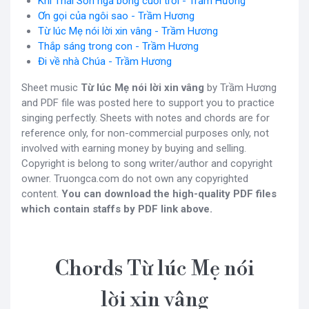
Khi Thái Sơn ngả bóng cuối trời - Trầm Hương
Ơn gọi của ngôi sao - Trầm Hương
Từ lúc Mẹ nói lời xin vâng - Trầm Hương
Thắp sáng trong con - Trầm Hương
Đi về nhà Chúa - Trầm Hương
Sheet music
Từ lúc Mẹ nói lời xin vâng
by Trầm Hương
and PDF file was posted here to support you to practice
singing perfectly. Sheets with notes and chords are for
reference only, for non-commercial purposes only, not
involved with earning money by buying and selling.
Copyright is belong to song writer/author and copyright
owner. Truongca.com do not own any copyrighted
content.
You can download the high-quality PDF files
which contain staffs by PDF link above.
Chords Từ lúc Mẹ nói
lời xin vâng