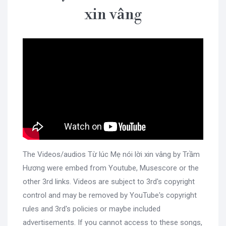
xin vâng
The Videos/audios Từ lúc Mẹ nói lời xin vâng by Trầm
Hương were embed from Youtube, Musescore or the
other 3rd links. Videos are subject to 3rd's copyright
control and may be removed by YouTube's copyright
rules and 3rd's policies or maybe included
advertisements. If you cannot access to these songs,