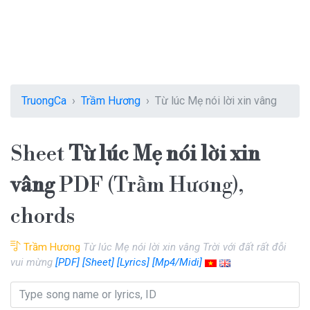
TruongCa
Trầm Hương
Từ lúc Mẹ nói lời xin vâng
Sheet
Từ lúc Mẹ nói lời xin
vâng
PDF (Trầm Hương),
chords
Trầm Hương
Từ lúc Mẹ nói lời xin vâng Trời với đất rất đỗi
vui mừng
[PDF]
[Sheet]
[Lyrics]
[Mp4/Midi]