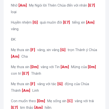
Nhờ
[
Am
]
Mẹ Ngôi lời Thiên Chúa đến với nhân
[
E7
]
loại
Huyền nhiệm
[
G
]
quá muôn đời
[
E7
]
tiếng xin
[
Am
]
vâng.
ĐK:
Mẹ thưa xin
[
F
]
vâng, xin vâng
[
G
]
trọn Thánh ý Chúa
[
Am
]
Cha
Mẹ thưa xin
[
Dm
]
vâng với Tin
[
Am
]
Mừng của
[
Dm
]
con trí
[
E7
]
Thánh
Mẹ thưa xin
[
F
]
vâng với tác
[
G
]
động của Chúa
Thánh
[
Am
]
Linh
Con muốn theo
[
Dm
]
Mẹ sống xin
[
C
]
vâng với trái
[
E7
]
tim thảo
[
Am
]
hiền.