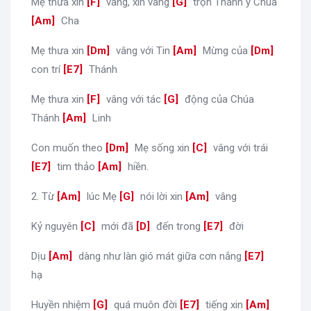
Mẹ thưa xin
[
F
]
vâng, xin vâng
[
G
]
trọn Thánh ý Chúa
[
Am
]
Cha
Mẹ thưa xin
[
Dm
]
vâng với Tin
[
Am
]
Mừng của
[
Dm
]
con trí
[
E7
]
Thánh
Mẹ thưa xin
[
F
]
vâng với tác
[
G
]
động của Chúa
Thánh
[
Am
]
Linh
Con muốn theo
[
Dm
]
Mẹ sống xin
[
C
]
vâng với trái
[
E7
]
tim thảo
[
Am
]
hiền.
2. Từ
[
Am
]
lúc Mẹ
[
G
]
nói lời xin
[
Am
]
vâng
Kỷ nguyên
[
C
]
mới đã
[
D
]
đến trong
[
E7
]
đời
Dịu
[
Am
]
dàng như làn gió mát giữa cơn nắng
[
E7
]
hạ
Huyền nhiệm
[
G
]
quá muôn đời
[
E7
]
tiếng xin
[
Am
]