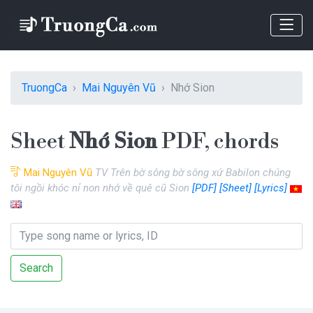
TruongCa
Mai Nguyên Vũ
Nhớ Sion
Sheet
Nhớ Sion
PDF, chords
Mai Nguyên Vũ
TV Trên bờ sông bờ sông xứ Babilon chúng
tôi ngồi khóc nỉ non nhớ về quê cũ Sion
[PDF]
[Sheet]
[Lyrics]
Search