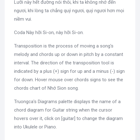
Lưỡi này hết đường nói thôi, khi ta không nhớ đến
ngươi, khi lòng ta chẳng quý ngươi, quý ngươi hơn mọi
niềm vui.
Coda Này hỡi Si-on, này hỡi Si-on.
Transposition is the process of moving a song's
melody and chords up or down in pitch by a constant
interval. The direction of the transposition tool is
indicated by a plus (+) sign for up and a minus (-) sign
for down. Hover mouse over chords signs to see the
chords chart of Nhớ Sion song.
Truongca's Diagrams palette displays the name of a
chord diagram for Guitar string when the cursor
hovers over it, click on [guitar] to change the diagram
into Ukulele or Piano.