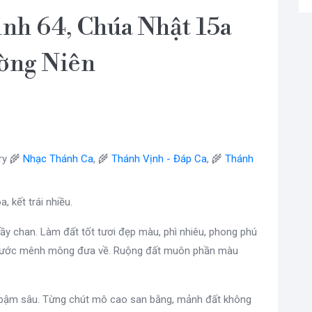
nh 64, Chúa Nhật 15a
ờng Niên
ry 🌾
Nhạc Thánh Ca
, 🌾
Thánh Vịnh - Đáp Ca
, 🌾
Thánh
, kết trái nhiều.
 đầy chan. Làm đất tốt tươi đẹp màu, phì nhiêu, phong phú
g nước mênh mông đưa về. Ruộng đất muôn phần màu
ày bậm sâu. Từng chút mô cao san bằng, mảnh đất không