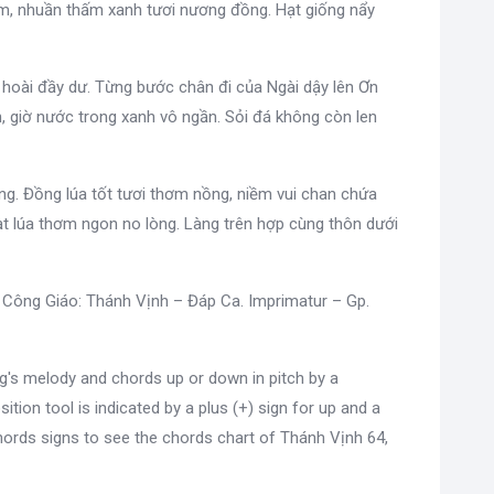
m, nhuần thấm xanh tươi nương đồng. Hạt giống nẩy
hoài đầy dư. Từng bước chân đi của Ngài dậy lên Ơn
 giờ nước trong xanh vô ngần. Sỏi đá không còn len
bông. Đồng lúa tốt tươi thơm nồng, niềm vui chan chứa
ạt lúa thơm ngon no lòng. Làng trên hợp cùng thôn dưới
 Công Giáo: Thánh Vịnh – Đáp Ca. Imprimatur – Gp.
g's melody and chords up or down in pitch by a
sition tool is indicated by a plus (+) sign for up and a
ords signs to see the chords chart of Thánh Vịnh 64,