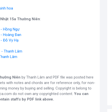
 sinh hoa
 Nhật 15a Thường Niên
:
 - Hồng Ngự
 - Hoàng Đan
 - Đỗ Vy Hạ
o - Thanh Lâm
- Thanh Lâm
Thường Niên
by Thanh Lâm and PDF file was posted here
eets with notes and chords are for reference only, for non-
ning money by buying and selling. Copyright is belong to
gca.com do not own any copyrighted content.
You can
ntain staffs by PDF link above.