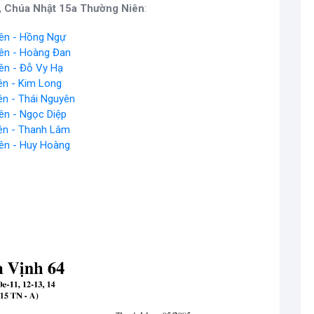
, Chúa Nhật 15a Thường Niên
:
ên - Hồng Ngự
ên - Hoàng Đan
ên - Đỗ Vy Hạ
ên - Kim Long
ên - Thái Nguyên
ên - Ngọc Diệp
ên - Thanh Lâm
ên - Huy Hoàng