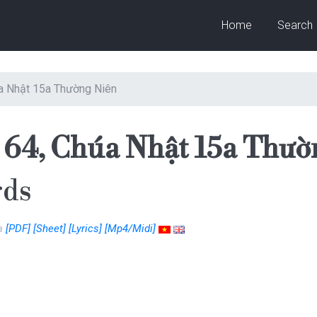
Home
Search
úa Nhật 15a Thường Niên
 64, Chúa Nhật 15a Thườ
rds
oa
[PDF]
[Sheet]
[Lyrics]
[Mp4/Midi]