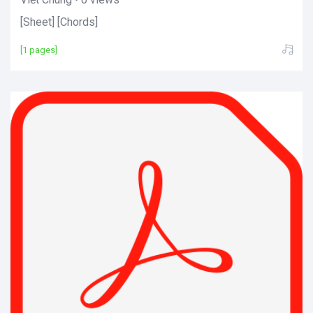
[Sheet] [Chords]
[1 pages]