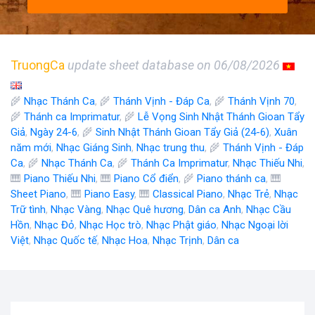
TruongCa
update sheet database on 06/08/2026
🌾
Nhạc Thánh Ca
, 🌾
Thánh Vịnh - Đáp Ca
, 🌾
Thánh Vịnh 70
,
🌾
Thánh ca Imprimatur
, 🌾
Lễ Vọng Sinh Nhật Thánh Gioan Tẩy
Giả
,
Ngày 24-6
, 🌾
Sinh Nhật Thánh Gioan Tẩy Giả (24-6)
,
Xuân
năm mới
,
Nhạc Giáng Sinh
,
Nhạc trung thu
, 🌾
Thánh Vịnh - Đáp
Ca
, 🌾
Nhạc Thánh Ca
, 🌾
Thánh Ca Imprimatur
,
Nhạc Thiếu Nhi
,
🎹
Piano Thiếu Nhi
, 🎹
Piano Cổ điển
, 🌾
Piano thánh ca
, 🎹
Sheet Piano
, 🎹
Piano Easy
, 🎹
Classical Piano
,
Nhạc Trẻ
,
Nhạc
Trữ tình
,
Nhạc Vàng
,
Nhạc Quê hương
,
Dân ca Anh
,
Nhạc Cầu
Hồn
,
Nhạc Đỏ
,
Nhạc Học trò
,
Nhạc Phật giáo
,
Nhạc Ngoại lời
Việt
,
Nhạc Quốc tế
,
Nhạc Hoa
,
Nhạc Trịnh
,
Dân ca