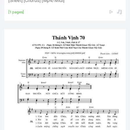
[Sheet] [Chords] [Mp4/Midi]
[1 pages]