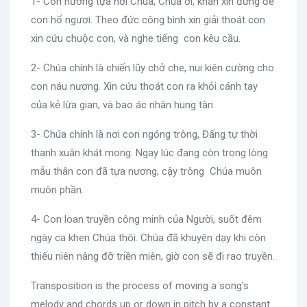
1- Con nương tựa nơi Chúa, Chúa ơi, khấn xin đừng để
con hổ ngươi. Theo đức công bình xin giải thoát con
xin cứu chuộc con, và nghe tiếng con kêu cầu.
2- Chúa chính là chiến lũy chở che, nui kiên cường cho
con náu nương. Xin cứu thoát con ra khỏi cánh tay
của kẻ lừa gian, và bao ác nhân hung tàn.
3- Chúa chính là nơi con ngóng trông, Đấng tự thời
thanh xuân khát mong. Ngay lúc đang còn trong lòng
mẫu thân con đã tựa nương, cậy trông Chúa muôn
muôn phần.
4- Con loan truyền công minh của Người, suốt đêm
ngày ca khen Chúa thôi. Chúa đã khuyên dạy khi còn
thiếu niên nâng đỡ triền miên, giờ con sẽ đi rao truyền.
Transposition is the process of moving a song's
melody and chords up or down in pitch by a constant