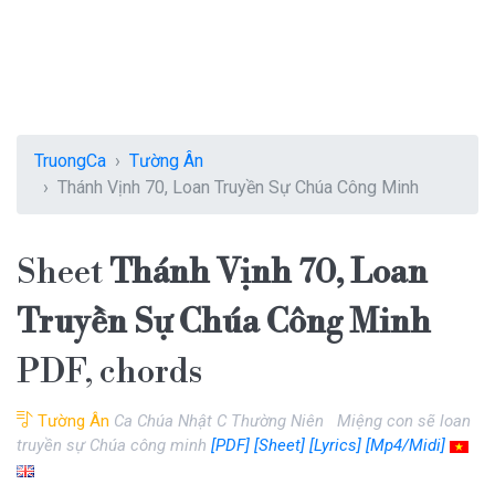
TruongCa
Tường Ân
Thánh Vịnh 70, Loan Truyền Sự Chúa Công Minh
Sheet
Thánh Vịnh 70, Loan
Truyền Sự Chúa Công Minh
PDF, chords
Tường Ân
Ca Chúa Nhật C Thường Niên Miệng con sẽ loan
truyền sự Chúa công minh
[PDF]
[Sheet]
[Lyrics]
[Mp4/Midi]