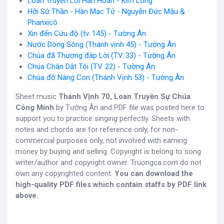
Loan Truyền Lời Hân Hoan - Kim Long
Hỡi Sứ Thần - Hàn Mạc Tử - Nguyễn Đức Mậu &
Phanxicô
Xin đến Cứu độ (tv. 145) - Tường Ân
Nước Dòng Sông (Thánh vịnh 45) - Tường Ân
Chúa đã Thương đáp Lời (TV. 33) - Tường Ân
Chúa Chăn Dắt Tôi (TV. 22) - Tường Ân
Chúa đỡ Nâng Con (Thánh Vịnh 53) - Tường Ân
Sheet music
Thánh Vịnh 70, Loan Truyền Sự Chúa
Công Minh
by Tường Ân and PDF file was posted here to
support you to practice singing perfectly. Sheets with
notes and chords are for reference only, for non-
commercial purposes only, not involved with earning
money by buying and selling. Copyright is belong to song
writer/author and copyright owner. Truongca.com do not
own any copyrighted content.
You can download the
high-quality PDF files which contain staffs by PDF link
above.