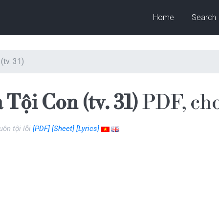
Home
Search
(tv. 31)
Tội Con (tv. 31)
PDF, ch
uôn tội lỗi
[PDF]
[Sheet]
[Lyrics]