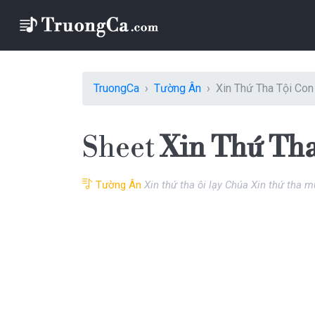
TruongCa
Tường Ân
Xin Thứ Tha Tội Con 
Sheet
Xin Thứ Tha 
Tường Ân
Xin thứ tha ôi lạy Chúa Xin thứ tha m