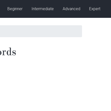
Beginner
Intermediate
Advanced
Expert
ords