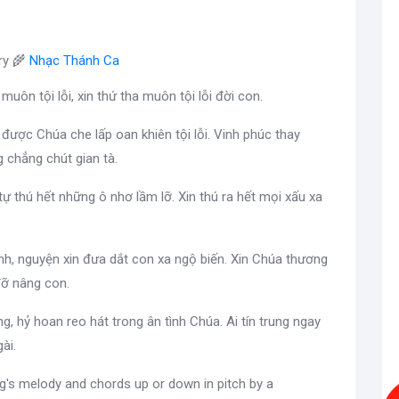
ry 🌾
Nhạc Thánh Ca
 muôn tội lỗi, xin thứ tha muôn tội lỗi đời con.
 được Chúa che lấp oan khiên tội lỗi. Vinh phúc thay
 chẳng chút gian tà.
tự thú hết những ô nhơ lầm lỡ. Xin thú ra hết mọi xấu xa
h, nguyện xin đưa dắt con xa ngộ biến. Xin Chúa thương
đỡ nâng con.
, hỷ hoan reo hát trong ân tình Chúa. Ai tín trung ngay
ài.
g's melody and chords up or down in pitch by a