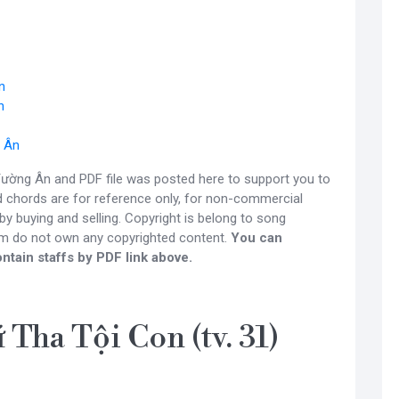
n
n
g Ân
ường Ân and PDF file was posted here to support you to
nd chords are for reference only, for non-commercial
y buying and selling. Copyright is belong to song
om do not own any copyrighted content.
You can
ntain staffs by PDF link above.
Tha Tội Con (tv. 31)