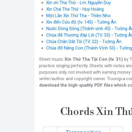
Xin ơn Tha Thứ - Lm. Nguyễn Duy
Xin Cha Tha Thứ - Huy Hoàng
Một Lần Xin Thứ Tha - Thiên Như
Xin đến Cứu độ (tv. 145) - Tường Ân
Nước Dòng Sông (Thánh vịnh 45) - Tường Â
Chúa đã Thương đáp Lời (TV. 33) - Tường Â
Chúa Chăn Dắt Tôi (TV. 22) - Tường Ân
Chúa đỡ Nâng Con (Thánh Vịnh 53) - Tườn
Sheet music
Xin Thứ Tha Tội Con (tv. 31)
by T
practice singing perfectly. Sheets with notes a
purposes only, not involved with earning money b
writer/author and copyright owner. Truongca.c
download the high-quality PDF files which co
Chords Xin Thứ 