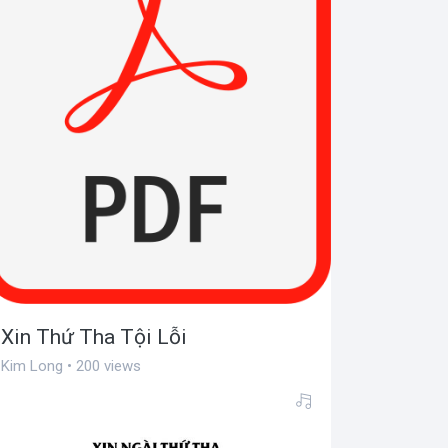
Xin Thứ Tha Tội Lỗi
Kim Long • 200 views