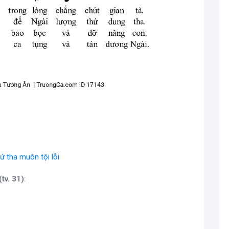
hứ tha muôn tội lỗi
tv. 31)
: