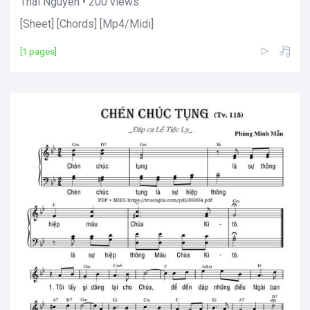
Thái Nguyên • 200 views
[Sheet] [Chords] [Mp4/Midi]
[1 pages]