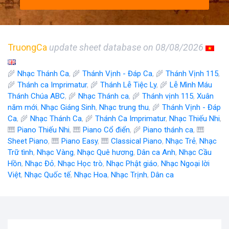
TruongCa
update sheet database on 08/08/2026
🌾
Nhạc Thánh Ca
, 🌾
Thánh Vịnh - Đáp Ca
, 🌾
Thánh Vịnh 115
,
🌾
Thánh ca Imprimatur
, 🌾
Thánh Lễ Tiệc Ly
, 🌾
Lễ Mình Máu
Thánh Chúa ABC
, 🌾
Nhạc Thánh ca
, 🌾
Thánh vịnh 115
,
Xuân
năm mới
,
Nhạc Giáng Sinh
,
Nhạc trung thu
, 🌾
Thánh Vịnh - Đáp
Ca
, 🌾
Nhạc Thánh Ca
, 🌾
Thánh Ca Imprimatur
,
Nhạc Thiếu Nhi
,
🎹
Piano Thiếu Nhi
, 🎹
Piano Cổ điển
, 🌾
Piano thánh ca
, 🎹
Sheet Piano
, 🎹
Piano Easy
, 🎹
Classical Piano
,
Nhạc Trẻ
,
Nhạc
Trữ tình
,
Nhạc Vàng
,
Nhạc Quê hương
,
Dân ca Anh
,
Nhạc Cầu
Hồn
,
Nhạc Đỏ
,
Nhạc Học trò
,
Nhạc Phật giáo
,
Nhạc Ngoại lời
Việt
,
Nhạc Quốc tế
,
Nhạc Hoa
,
Nhạc Trịnh
,
Dân ca