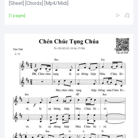
[Sheet] [Chords] [Mp4/Midi]
[1 pages]