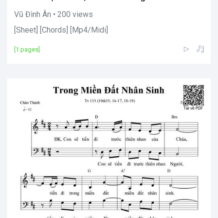
Vũ Đình Ân • 200 views
[Sheet] [Chords] [Mp4/Midi]
[1 pages]