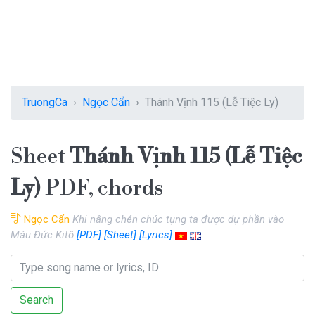
TruongCa
Ngọc Cẩn
Thánh Vịnh 115 (Lễ Tiệc Ly)
Sheet
Thánh Vịnh 115 (Lễ Tiệc
Ly)
PDF, chords
Ngọc Cẩn
Khi nâng chén chúc tụng ta được dự phần vào
Máu Đức Kitô
[PDF]
[Sheet]
[Lyrics]
Search