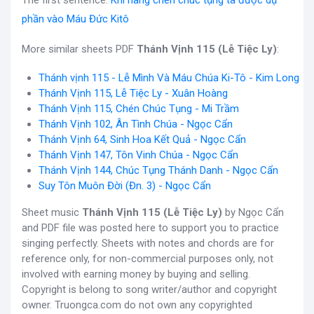
The first sentence:
Khi nâng chén chúc tụng ta được dự
phần vào Máu Đức Kitô
More similar sheets PDF
Thánh Vịnh 115 (Lễ Tiệc Ly)
:
Thánh vịnh 115 - Lễ Mình Và Máu Chúa Ki-Tô - Kim Long
Thánh Vịnh 115, Lễ Tiệc Ly - Xuân Hoàng
Thánh Vịnh 115, Chén Chúc Tụng - Mi Trầm
Thánh Vịnh 102, Ân Tình Chúa - Ngọc Cẩn
Thánh Vịnh 64, Sinh Hoa Kết Quả - Ngọc Cẩn
Thánh Vịnh 147, Tôn Vinh Chúa - Ngọc Cẩn
Thánh Vịnh 144, Chúc Tụng Thánh Danh - Ngọc Cẩn
Suy Tôn Muôn Đời (Đn. 3) - Ngọc Cẩn
Sheet music
Thánh Vịnh 115 (Lễ Tiệc Ly)
by Ngọc Cẩn
and PDF file was posted here to support you to practice
singing perfectly. Sheets with notes and chords are for
reference only, for non-commercial purposes only, not
involved with earning money by buying and selling.
Copyright is belong to song writer/author and copyright
owner. Truongca.com do not own any copyrighted