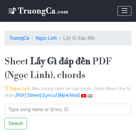
TruongCa
Ngọc Linh
Lấy Gì đáp đền
Sheet
Lấy Gì đáp đền
PDF
(Ngọc Linh), chords
Ngọc Linh
Như hương trầm lan bay trước Thánh Nhan Cha từ
nhân
[PDF]
[Sheet]
[Lyrics]
[Mp4/Midi]
Search