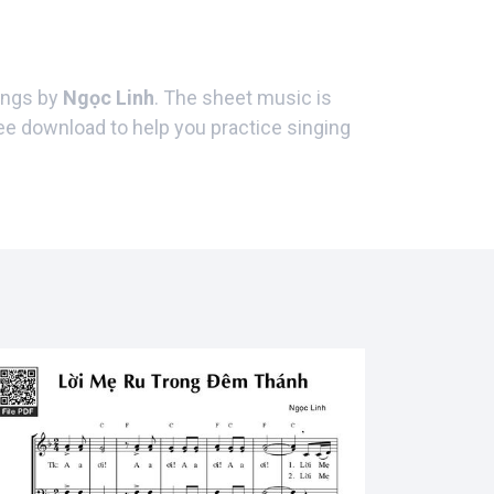
songs by
Ngọc Linh
. The sheet music is
ree download to help you practice singing