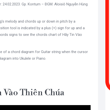
r: 24.02.2023. Gp. Kontum – ĐGM. Aloisiô Nguyễn Hùng
g's melody and chords up or down in pitch by a
sition tool is indicated by a plus (+) sign for up and a
ords signs to see the chords chart of Hãy Tin Vào
e of a chord diagram for Guitar string when the cursor
diagram into Ukulele or Piano.
n Vào Thiên Chúa