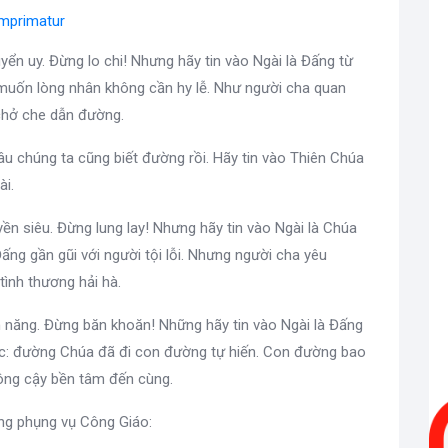
Imprimatur
ển uy. Đừng lo chi! Nhưng hãy tin vào Ngài là Đấng từ
i muốn lòng nhân không cần hy lễ. Như người cha quan
chở che dẫn đường.
âu chúng ta cũng biết đường rồi. Hãy tin vào Thiên Chúa
ài.
ền siêu. Đừng lung lay! Nhưng hãy tin vào Ngài là Chúa
 Đấng gần gũi với người tội lỗi. Nhưng người cha yêu
tình thương hải hà.
n năng. Đừng băn khoăn! Những hãy tin vào Ngài là Đấng
ớc: đường Chúa đã đi con đường tự hiến. Con đường bao
ông cậy bền tâm đến cùng.
ong phụng vụ Công Giáo: