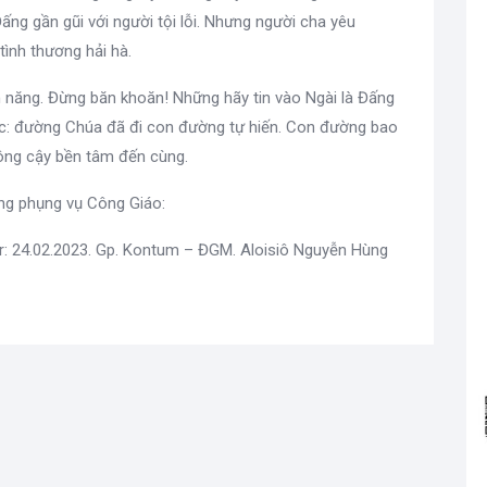
 Đấng gần gũi với người tội lỗi. Nhưng người cha yêu
tình thương hải hà.
n năng. Đừng băn khoăn! Những hãy tin vào Ngài là Đấng
ớc: đường Chúa đã đi con đường tự hiến. Con đường bao
ông cậy bền tâm đến cùng.
ong phụng vụ Công Giáo:
r: 24.02.2023. Gp. Kontum – ĐGM. Aloisiô Nguyễn Hùng