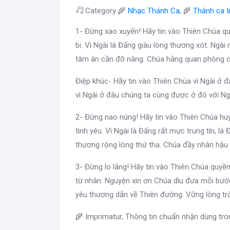
Category 🌾
Nhạc Thánh Ca
, 🌾
Thánh ca 
1- Đừng xao xuyến! Hãy tin vào Thiên Chúa quy
bi. Vì Ngài là Đấng giàu lòng thương xót. Ngà
tâm ân cần đỡ nâng. Chúa hằng quan phòng 
Điệp khúc- Hãy tin vào Thiên Chúa vì Ngài ở đ
vì Ngài ở đâu chúng ta cùng được ở đó với Ng
2- Đừng nao núng! Hãy tin vào Thiên Chúa huy
tình yêu. Vì Ngài là Đấng rất mực trung tín, là
thương rộng lòng thứ tha. Chúa đầy nhân hậu 
3- Đừng lo lắng! Hãy tin vào Thiên Chúa quyề
từ nhân. Nguyện xin ơn Chúa dìu đưa mỗi bư
yêu thương dẫn về Thiên đường. Vững lòng tr
🌾 Imprimatur, Thông tin chuẩn nhận dùng tr