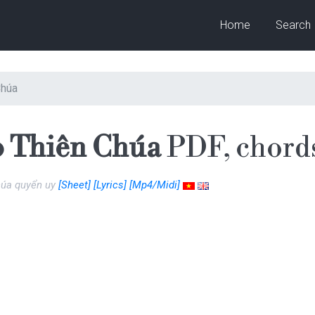
Home
Search
Chúa
o Thiên Chúa
PDF, chord
húa quyển uy
[Sheet]
[Lyrics]
[Mp4/Midi]