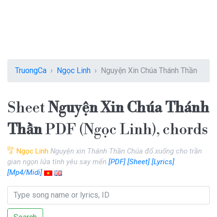
TruongCa
Ngọc Linh
Nguyện Xin Chúa Thánh Thần
Sheet
Nguyện Xin Chúa Thánh
Thần
PDF (Ngọc Linh), chords
Ngọc Linh
Nguyện xin Thánh Thần Chúa đổ xuống cho trần
gian ngọn lửa tình yêu say mến
[PDF]
[Sheet]
[Lyrics]
[Mp4/Midi]