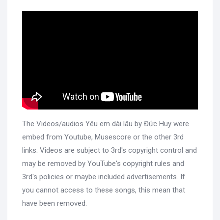
The Videos/audios Yêu em dài lâu by Đức Huy were
embed from Youtube, Musescore or the other 3rd
links. Videos are subject to 3rd's copyright control and
may be removed by YouTube's copyright rules and
3rd's policies or maybe included advertisements. If
you cannot access to these songs, this mean that
have been removed.