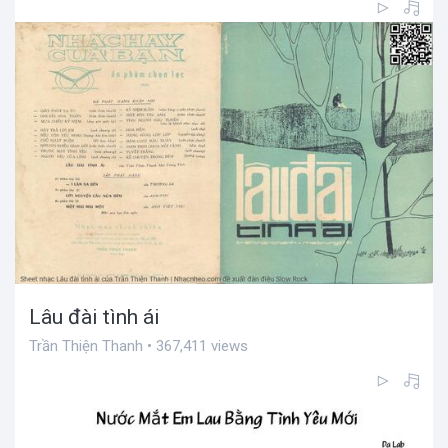
Lâu đài tình ái
Trần Thiện Thanh • 367,411 views