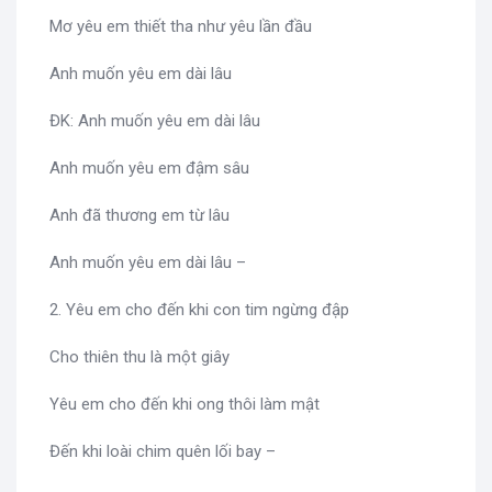
Mơ yêu em thiết tha như yêu lần đầu
Anh muốn yêu em dài lâu
ĐK: Anh muốn yêu em dài lâu
Anh muốn yêu em đậm sâu
Anh đã thương em từ lâu
Anh muốn yêu em dài lâu –
2. Yêu em cho đến khi con tim ngừng đập
Cho thiên thu là một giây
Yêu em cho đến khi ong thôi làm mật
Đến khi loài chim quên lối bay –