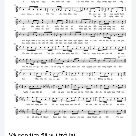
Và con tim đã vui trở lại