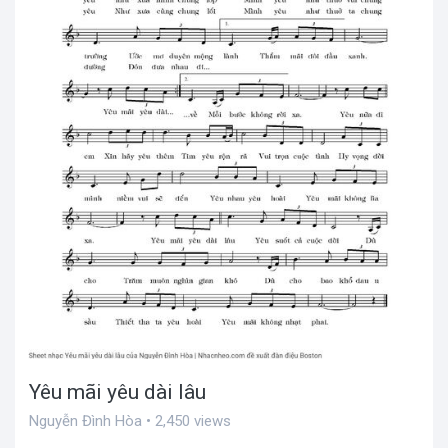
Yêu mãi yêu dài lâu
Nguyễn Đình Hòa • 2,450 views