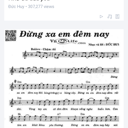
Đức Huy • 307,277 views