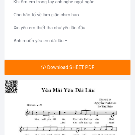
Khi ôm em trong tay anh nghe ngọt ngào
Cho bão tố về làm giấc chim bao
Xin yêu em thiết tha như yêu lần đầu
Anh muốn yêu em dài lâu –
Download SHEET PDF