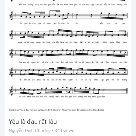
Yêu là đau rất lâu
Nguyễn Đình Chương • 344 views