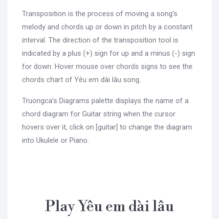
Transposition is the process of moving a song's
melody and chords up or down in pitch by a constant
interval. The direction of the transposition tool is
indicated by a plus (+) sign for up and a minus (-) sign
for down. Hover mouse over chords signs to see the
chords chart of Yêu em dài lâu song.
Truongca's Diagrams palette displays the name of a
chord diagram for Guitar string when the cursor
hovers over it, click on [guitar] to change the diagram
into Ukulele or Piano.
Play Yêu em dài lâu