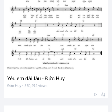
Yêu em dài lâu - Đức Huy
Đức Huy • 350,494 views