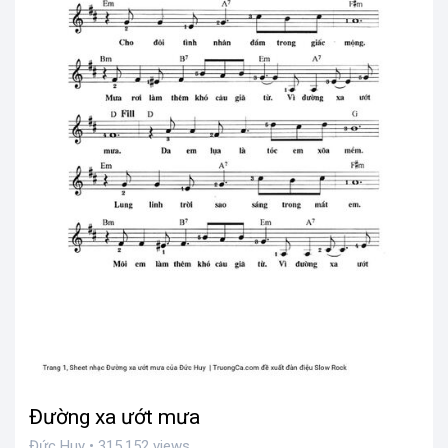
Đường xa ướt mưa
Đức Huy • 315,152 views