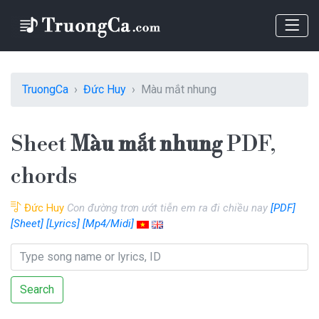
TruongCa
Đức Huy
Màu mắt nhung
Sheet
Màu mắt nhung
PDF,
chords
Đức Huy
Con đường trơn ướt tiễn em ra đi chiều nay
[PDF]
[Sheet]
[Lyrics]
[Mp4/Midi]
Search