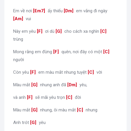
Em về nơi
[
Em7
]
ấy thiếu
[
Dm
]
em vắng đi ngày
[
Am
]
vui
Này em yêu
[
F
]
ơi dù
[
G
]
cho cách xa nghìn
[
C
]
trùng
Mong rằng em đừng
[
F
]
quên, nơi đây có một
[
C
]
người
Còn yêu
[
F
]
em màu mắt nhung tuyệt
[
C
]
vời
Màu mắt
[
G
]
nhung anh đã
[
Dm
]
yêu,
và anh
[
F
]
sẽ mãi yêu trọn
[
C
]
đời
Màu mắt
[
G
]
nhung, ôi màu mắt
[
C
]
nhung
Anh trót
[
G
]
yêu