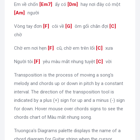
Em về chốn
[
Em7
]
ấy có
[
Dm
]
hay nơi đây có một
[
Am
]
người
Vòng tay đơn
[
F
]
côi về
[
G
]
ôm gối chăn đợi
[
C
]
chờ
Chờ em nơi hẹn
[
F
]
cũ, chờ em trên lối
[
C
]
xưa
Người tôi
[
F
]
yêu màu mắt nhung tuyệt
[
C
]
vời
Transposition is the process of moving a song's
melody and chords up or down in pitch by a constant
interval. The direction of the transposition tool is
indicated by a plus (+) sign for up and a minus (-) sign
for down. Hover mouse over chords signs to see the
chords chart of Màu mắt nhung song.
Truongca's Diagrams palette displays the name of a
chord diagram for Guitar string when the cursor