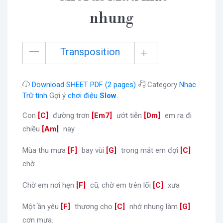
nhung
Transposition
Download SHEET PDF (2 pages)
Category
Nhạc
Trữ tình
Gợi ý
chơi điệu
Slow
.
Con
[
C
]
đường trơn
[
Em7
]
ướt tiễn
[
Dm
]
em ra đi
chiều
[
Am
]
nay
Mùa thu mưa
[
F
]
bay vùi
[
G
]
trong mắt em đợi
[
C
]
chờ
Chờ em nơi hẹn
[
F
]
cũ, chờ em trên lối
[
C
]
xưa
Một ần yêu
[
F
]
thương cho
[
C
]
nhớ nhung làm
[
G
]
cơn mưa.