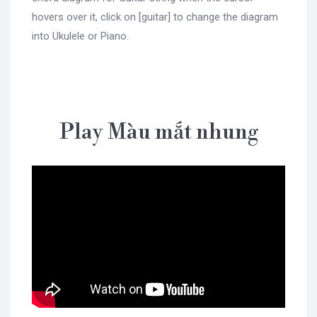
hovers over it, click on [guitar] to change the diagram
into Ukulele or Piano.
Play Màu mắt nhung