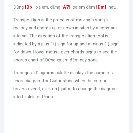
Đừng
[
Bb
]
xa em, đừng
[
A7
]
xa em đêm
[
Dm
]
nay.
Transposition is the process of moving a song's
melody and chords up or down in pitch by a constant
interval. The direction of the transposition tool is
indicated by a plus (+) sign for up and a minus (-) sign
for down. Hover mouse over chords signs to see the
chords chart of Đừng xa em đêm nay song.
Truongca's Diagrams palette displays the name of a
chord diagram for Guitar string when the cursor
hovers over it, click on [guitar] to change the diagram
into Ukulele or Piano.