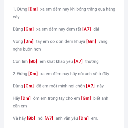
1. Đừng
[
Dm
]
xa em đêm nay khi bóng trăng qua hàng
cây
Đừng
[
Gm
]
xa em đêm nay đêm rất
[
A7
]
dài
Vòng
[
Dm
]
tay em cô đơn đêm khuya
[
Gm
]
vắng
nghe buồn hơn
Còn tim
[
Bb
]
em khát khao yêu
[
A7
]
thương.
2. Đừng
[
Dm
]
xa em đêm nay hãy nói anh sẽ ở đây
Đừng
[
Gm
]
để em một mình nơi chốn
[
A7
]
này
Hãy
[
Dm
]
ôm em trong tay cho em
[
Gm
]
biết anh
cần em
Và hãy
[
Bb
]
nói
[
A7
]
anh vẫn yêu
[
Dm
]
em.