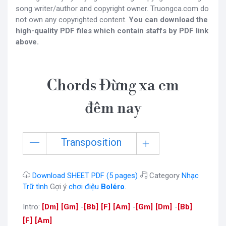
song writer/author and copyright owner. Truongca.com do
not own any copyrighted content.
You can download the
high-quality PDF files which contain staffs by PDF link
above.
Chords Đừng xa em
đêm nay
Transposition
Download SHEET PDF (5 pages)
Category
Nhạc
Trữ tình
Gợi ý
chơi điệu
Boléro
.
Intro:
[
Dm
]
[
Gm
]
-
[
Bb
]
[
F
]
[
Am
]
-
[
Gm
]
[
Dm
]
-
[
Bb
]
[
F
]
[
Am
]