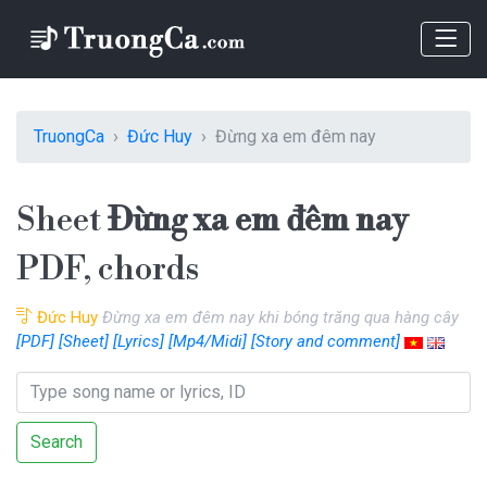
TruongCa
Đức Huy
Đừng xa em đêm nay
Sheet
Đừng xa em đêm nay
PDF, chords
Đức Huy
Đừng xa em đêm nay khi bóng trăng qua hàng cây
[PDF]
[Sheet]
[Lyrics]
[Mp4/Midi]
[Story and comment]
Search