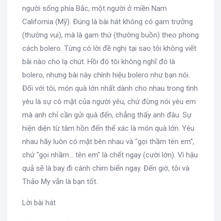
người sống phía Bắc, một người ở miền Nam
California (Mỹ). Đúng là bài hát không có gam trưởng
(thường vui), mà là gam thứ (thường buồn) theo phong
cách bolero. Từng có lời đề nghị tại sao tôi không viết
bài nào cho lạ chút. Hồi đó tôi không nghĩ đó là
bolero, nhưng bài này chính hiệu bolero như bạn nói.
Đối với tôi, món quà lớn nhất dành cho nhau trong tình
yêu là sự có mặt của người yêu, chứ đừng nói yêu em
mà anh chỉ cần gửi quà đến, chẳng thấy anh đâu. Sự
hiện diện từ tâm hồn đến thể xác là món quà lớn. Yêu
nhau hãy luôn có mặt bên nhau và "gọi thầm tên em",
chứ "gọi nhầm… tên em" là chết ngay (cười lớn). Vì hậu
quả sẽ là bay đi cánh chim biển ngay. Đến giờ, tôi và
Thảo My vẫn là bạn tốt.
Lời bài hát