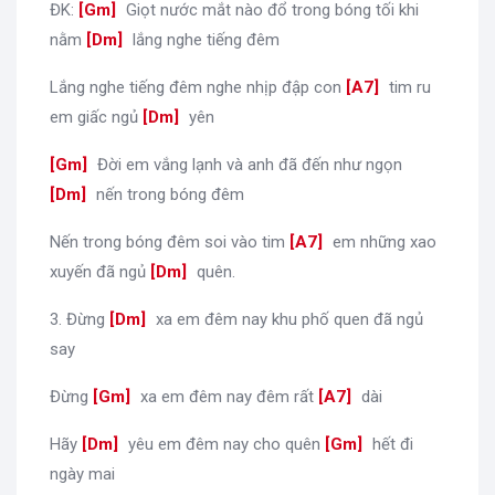
ĐK:
[
Gm
]
Giọt nước mắt nào đổ trong bóng tối khi
nằm
[
Dm
]
lắng nghe tiếng đêm
Lắng nghe tiếng đêm nghe nhịp đập con
[
A7
]
tim ru
em giấc ngủ
[
Dm
]
yên
[
Gm
]
Đời em vắng lạnh và anh đã đến như ngọn
[
Dm
]
nến trong bóng đêm
Nến trong bóng đêm soi vào tim
[
A7
]
em những xao
xuyến đã ngủ
[
Dm
]
quên.
3. Đừng
[
Dm
]
xa em đêm nay khu phố quen đã ngủ
say
Đừng
[
Gm
]
xa em đêm nay đêm rất
[
A7
]
dài
Hãy
[
Dm
]
yêu em đêm nay cho quên
[
Gm
]
hết đi
ngày mai