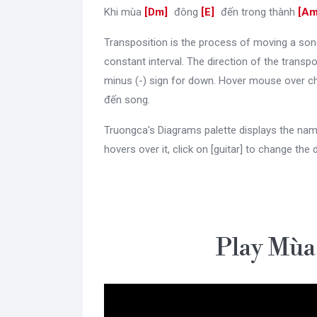
Khi mùa
[
Dm
]
đông
[
E
]
đến trong thành
[
A
Transposition is the process of moving a son
constant interval. The direction of the transpo
minus (-) sign for down. Hover mouse over c
đến song.
Truongca's Diagrams palette displays the nam
hovers over it, click on [guitar] to change the 
Play Mùa