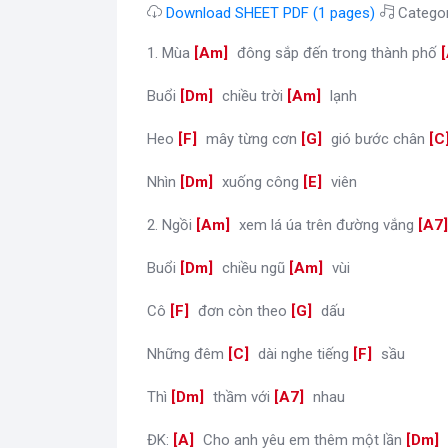
Download SHEET PDF (1 pages)
Catego
1. Mùa
[
Am
]
đông sắp đến trong thành phố
[
Buổi
[
Dm
]
chiều trời
[
Am
]
lạnh
Heo
[
F
]
mây từng cơn
[
G
]
gió bước chân
[
C
Nhìn
[
Dm
]
xuống công
[
E
]
viên
2. Ngồi
[
Am
]
xem lá úa trên đường vắng
[
A7
Buổi
[
Dm
]
chiều ngũ
[
Am
]
vùi
Cô
[
F
]
đơn còn theo
[
G
]
dấu
Những đêm
[
C
]
dài nghe tiếng
[
F
]
sầu
Thì
[
Dm
]
thầm với
[
A7
]
nhau
ĐK:
[
A
]
Cho anh yêu em thêm một lần
[
Dm
]