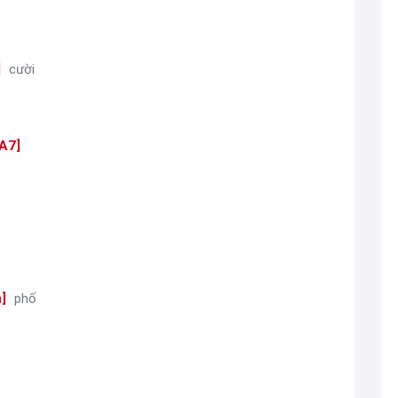
]
cười
A7
]
m
]
phố