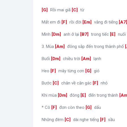
[
G
]
Rồi mai giã
[
C
]
từ
Mất em đi
[
F
]
rồi đời
[
Em
]
vắng đi tiếng
[
A7
Mình
[
Dm
]
anh ở lại
[
B7
]
trong tiếc
[
E
]
nuối
3. Mùa
[
Am
]
đông sắp đến trong thành phố
[
Buổi
[
Dm
]
chiều trời
[
Am
]
lạnh
Heo
[
F
]
mây từng cơn
[
G
]
gió
Bước
[
C
]
chân về căn gác
[
F
]
nhỏ
Khi mùa
[
Dm
]
đông
[
E
]
đến trong thành
[
A
* Cô
[
F
]
đơn còn theo
[
G
]
dấu
Những đêm
[
C
]
dài nghe tiếng
[
F
]
sầu