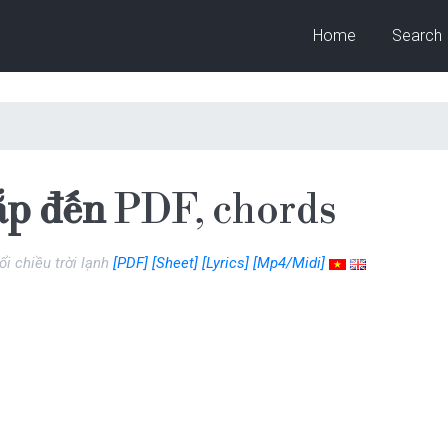
Home
Search
ắp đến
PDF, chords
i chiều trời lạnh
[PDF]
[Sheet]
[Lyrics]
[Mp4/Midi]