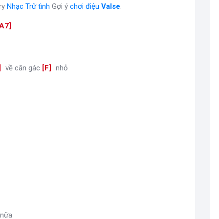
ry
Nhạc Trữ tình
Gợi ý
chơi điệu
Valse
.
A7
]
]
về căn gác
[
F
]
nhỏ
]
nữa