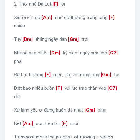
2. Thôi nhé Đà Lạt
[
F
]
ơi
Xa rồi em có
[
Am
]
nhớ có thương trong lòng
[
F
]
nhiều
Tuy
[
Dm
]
tháng ngày dần
[
Gm
]
trôi
Nhưng bao nhiêu
[
Dm
]
kỷ niệm ngày xưa khó
[
C7
]
phai
Đà Lạt thương
[
F
]
mến, đã ghi trong lòng
[
Gm
]
tôi
Biết bao nhiêu buồn
[
F
]
vui lúc trao thân vào
[
C7
]
đời
Xứ lạnh yêu ơi đừng buồn để nhạt
[
Gm
]
phai
Nét
[
Am
]
son trên làn
[
F
]
môi
Transposition is the process of moving a song's