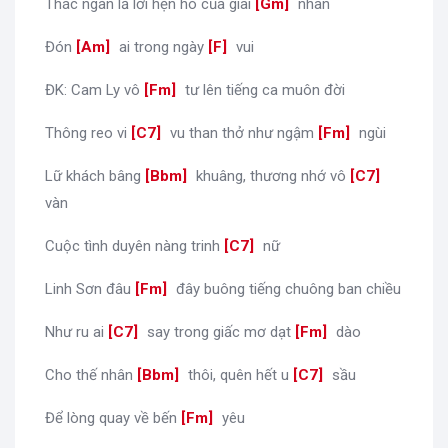
Thác ngàn lả lơi hẹn hò của giai
[
Gm
]
nhân
Đón
[
Am
]
ai trong ngày
[
F
]
vui
ĐK: Cam Ly vô
[
Fm
]
tư lên tiếng ca muôn đời
Thông reo vi
[
C7
]
vu than thở như ngậm
[
Fm
]
ngùi
Lữ khách bâng
[
Bbm
]
khuâng, thương nhớ vô
[
C7
]
vàn
Cuộc tình duyên nàng trinh
[
C7
]
nữ
Linh Sơn đâu
[
Fm
]
đây buông tiếng chuông ban chiều
Như ru ai
[
C7
]
say trong giấc mơ dạt
[
Fm
]
dào
Cho thế nhân
[
Bbm
]
thôi, quên hết u
[
C7
]
sầu
Để lòng quay về bến
[
Fm
]
yêu