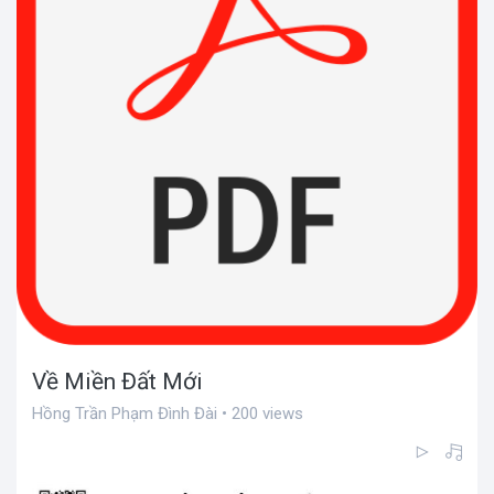
Về Miền Đất Mới
Hồng Trần Phạm Đình Đài • 200 views