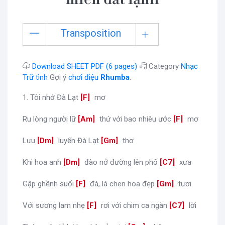
Transposition
Download SHEET PDF (6 pages)
Category
Nhạc
Trữ tình
Gợi ý
chơi điệu
Rhumba
.
1. Tôi nhớ Đà Lạt
[
F
]
mơ
Ru lòng người lữ
[
Am
]
thứ với bao nhiêu ước
[
F
]
mơ
Lưu
[
Dm
]
luyến Đà Lạt
[
Gm
]
thơ
Khi hoa anh
[
Dm
]
đào nở đường lên phố
[
C7
]
xưa
Gập ghềnh suối
[
F
]
đá, lá chen hoa đẹp
[
Gm
]
tươi
Với sương lam nhẹ
[
F
]
rơi với chim ca ngàn
[
C7
]
lời