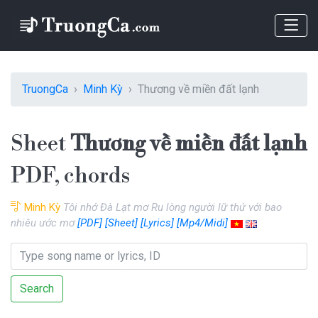
TruongCa
Minh Kỳ
Thương về miền đất lạnh
Sheet
Thương về miền đất lạnh
PDF, chords
Minh Kỳ
Tôi nhớ Đà Lạt mơ Ru lòng người lữ thứ với bao
nhiêu ước mơ
[PDF]
[Sheet]
[Lyrics]
[Mp4/Midi]
Search