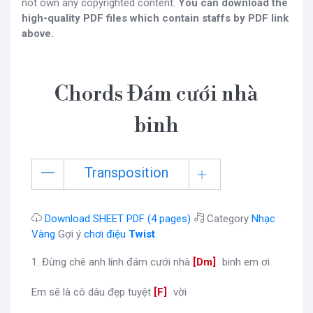
not own any copyrighted content.
You can download the
high-quality PDF files which contain staffs by PDF link
above.
Chords Đám cưới nhà
binh
Transposition
Download SHEET PDF (4 pages)
Category
Nhạc
Vàng
Gợi ý
chơi điệu
Twist
.
1. Đừng chê anh lính đám cưới nhà
[
Dm
]
binh em ơi
Em sẽ là cô dâu đẹp tuyệt
[
F
]
vời