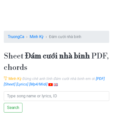
TruongCa
Minh Kỳ
Đám cưới nhà binh
Sheet
Đám cưới nhà binh
PDF,
chords
Minh Kỳ
Đừng chê anh lính đám cưới nhà binh em ơi
[PDF]
[Sheet]
[Lyrics]
[Mp4/Midi]
Search