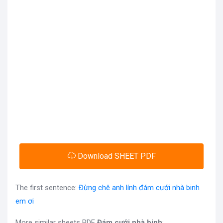
Download SHEET PDF
The first sentence:
Đừng chê anh lính đám cưới nhà binh
em ơi
More similar sheets PDF
Đám cưới nhà binh
: