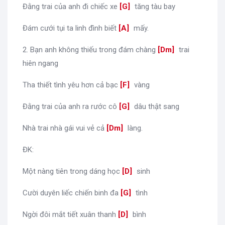
Đằng trai của anh đi chiếc xe
[
G
]
tăng tàu bay
Đám cưới tụi ta linh đình biết
[
A
]
mấy.
2. Bạn anh không thiếu trong đám chàng
[
Dm
]
trai
hiên ngang
Tha thiết tình yêu hơn cả bạc
[
F
]
vàng
Đằng trai của anh ra rước cô
[
G
]
dâu thật sang
Nhà trai nhà gái vui vẻ cả
[
Dm
]
làng.
ĐK:
Một nàng tiên trong dáng học
[
D
]
sinh
Cười duyên liếc chiến binh đa
[
G
]
tình
Ngời đôi mắt tiết xuân thanh
[
D
]
bình