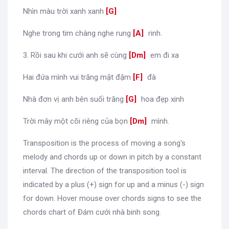
Nhìn màu trời xanh xanh
[
G
]
Nghe trong tim chàng nghe rung
[
A
]
rinh.
3. Rồi sau khi cưới anh sẽ cùng
[
Dm
]
em đi xa
Hai đứa mình vui trăng mật đậm
[
F
]
đà
Nhà đơn vị anh bên suối trăng
[
G
]
hoa đẹp xinh
Trời mây một cõi riêng của bọn
[
Dm
]
mình.
Transposition is the process of moving a song's
melody and chords up or down in pitch by a constant
interval. The direction of the transposition tool is
indicated by a plus (+) sign for up and a minus (-) sign
for down. Hover mouse over chords signs to see the
chords chart of Đám cưới nhà binh song.