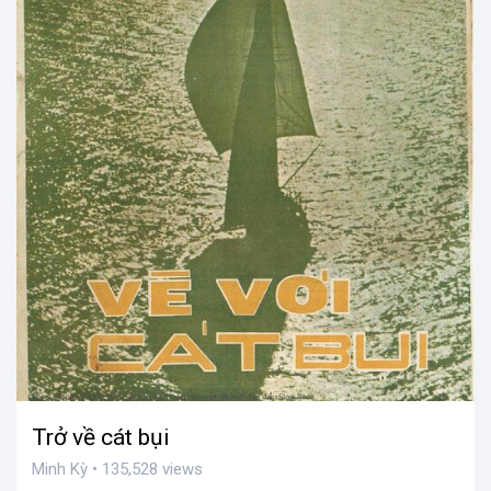
Trở về cát bụi
Minh Kỳ • 135,528 views