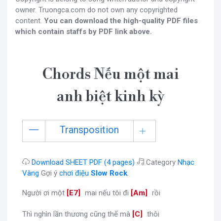
owner. Truongca.com do not own any copyrighted
content.
You can download the high-quality PDF files
which contain staffs by PDF link above.
Chords Nếu một mai
anh biệt kinh kỳ
Transposition
Download SHEET PDF (4 pages)
Category
Nhạc
Vàng
Gợi ý
chơi điệu
Slow Rock
.
Người ơi một
[
E7
]
mai nếu tôi đi
[
Am
]
rồi
Thì nghìn lần thương cũng thế mà
[
C
]
thôi