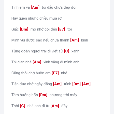
Tình em và
[
Am
]
tôi dẫu chưa đẹp đôi
Hãy quên những chiều mưa rơi
Giấc
[
Dm
]
mơ nhớ gọi đến
[
E7
]
tôi
Mình vui được sao nếu chưa thanh
[
Am
]
bình
Từng đoàn người trai đi viết sử
[
C
]
xanh
Thì gian nhà
[
Am
]
xinh vắng đi mình anh
Cũng thôi chớ buồn em
[
E7
]
nhé
Tiễn đưa nhớ ngày đăng
[
Am
]
trình
[
Dm
]
[
Am
]
Tám hướng bốn
[
Dm
]
phương trời mây
Thôi
[
C
]
nhé anh đi từ
[
Am
]
đây