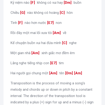
Kỷ niệm nào
[
F
]
không có vui hay
[
Dm
]
buồn
Chiều
[
G
]
nào không có hoàng
[
C
]
hôn
Tình
[
F
]
nào hơn nước
[
E7
]
non
Rồi đây một mai lối xưa tôi
[
Am
]
về
Kể chuyện buồn vui hai đứa mình
[
C
]
nghe
Một gian nhà
[
Am
]
xinh giấc mơ đềm êm
Lắng nghe tiếng nhịp con
[
E7
]
tim
Hai người gọi chung một
[
Am
]
tên
[
Dm
]
[
Am
]
Transposition is the process of moving a song's
melody and chords up or down in pitch by a constant
interval. The direction of the transposition tool is
indicated by a plus (+) sign for up and a minus (-) sign