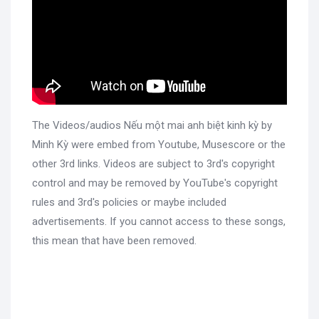
The Videos/audios Nếu một mai anh biệt kinh kỳ by
Minh Kỳ were embed from Youtube, Musescore or the
other 3rd links. Videos are subject to 3rd's copyright
control and may be removed by YouTube's copyright
rules and 3rd's policies or maybe included
advertisements. If you cannot access to these songs,
this mean that have been removed.