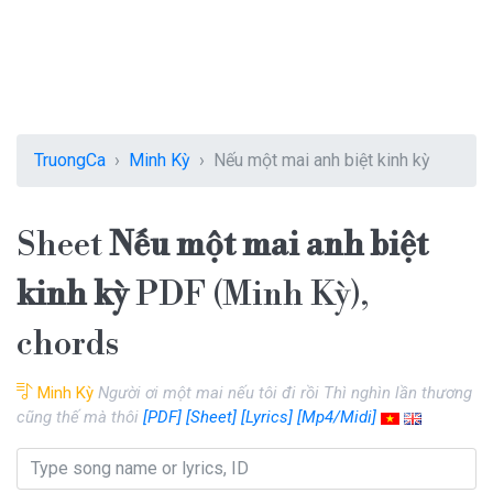
TruongCa
Minh Kỳ
Nếu một mai anh biệt kinh kỳ
Sheet
Nếu một mai anh biệt
kinh kỳ
PDF (Minh Kỳ),
chords
Minh Kỳ
Người ơi một mai nếu tôi đi rồi Thì nghìn lần thương
cũng thế mà thôi
[PDF]
[Sheet]
[Lyrics]
[Mp4/Midi]