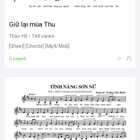
Giữ lại mùa Thu
Thảo Hồ • 144 views
[Sheet] [Chords] [Mp4/Midi]
[1 pages]