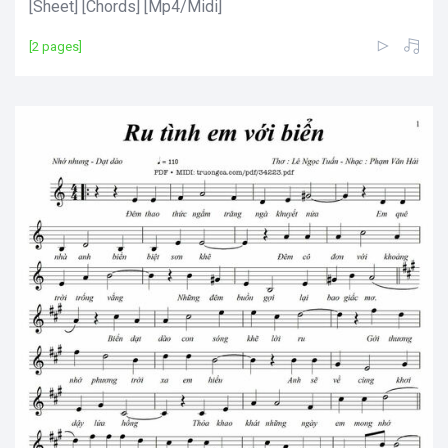
[Sheet] [Chords] [Mp4/Midi]
[2 pages]