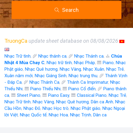
Search
TruongCa
update sheet database on 08/08/2026
Nhạc Trữ tình
, 🌾
Nhạc thánh ca
, 🌾
Nhạc Thánh ca
, ⛪
Chúa
Nhật 4 Mùa Chay C
,
Nhạc trữ tình
,
Nhạc Pháp
, 🎹
Piano
,
Nhạc
Phật giáo
,
Nhạc Quê hương
,
Nhạc Vàng
,
Nhạc Xuân
,
Nhạc Trẻ
,
Xuân năm mới
,
Nhạc Giáng Sinh
,
Nhạc trung thu
, 🌾
Thánh Vịnh
- Đáp Ca
, 🌾
Nhạc Thánh Ca
, 🌾
Thánh Ca Imprimatur
,
Nhạc
Thiếu Nhi
, 🎹
Piano Thiếu Nhi
, 🎹
Piano Cổ điển
, 🌾
Piano thánh
ca
, 🎹
Sheet Piano
, 🎹
Piano Easy
, 🎹
Classical Piano
,
Nhạc Trẻ
,
Nhạc Trữ tình
,
Nhạc Vàng
,
Nhạc Quê hương
,
Dân ca Anh
,
Nhạc
Cầu Hồn
,
Nhạc Đỏ
,
Nhạc Học trò
,
Nhạc Phật giáo
,
Nhạc Ngoại
lời Việt
,
Nhạc Quốc tế
,
Nhạc Hoa
,
Nhạc Trịnh
,
Dân ca