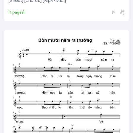
[Sheet] [Chords] [Mp4/Midi]
[1 pages]