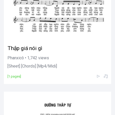
Thập giá nói gì
Phanxicô • 1,742 views
[Sheet] [Chords] [Mp4/Midi]
[1 pages]