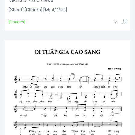
Việt Khôi • 200 views
[Sheet] [Chords] [Mp4/Midi]
[1 pages]