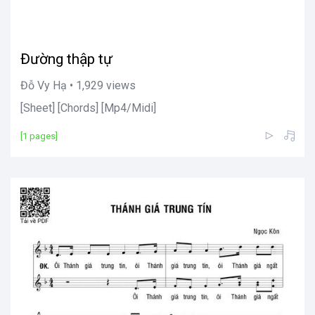
Đường thập tự
Đỗ Vy Hạ • 1,929 views
[Sheet] [Chords] [Mp4/Midi]
[1 pages]