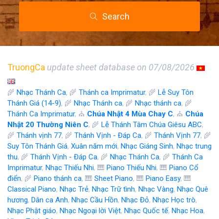
Search
TruongCa
update sheet database on 07/08/2026
🌾
Nhạc Thánh Ca
, 🌾
Thánh ca Imprimatur
, 🌾
Lễ Suy Tôn
Thánh Giá (14-9)
, 🌾
Nhạc Thánh ca
, 🌾
Nhạc thánh ca
, 🌾
Thánh Ca Imprimatur
, ⛪
Chúa Nhật 4 Mùa Chay C
, ⛪
Chúa
Nhật 20 Thường Niên C
, 🌾
Lễ Thánh Tâm Chúa Giêsu ABC
,
🌾
Thánh vịnh 77
, 🌾
Thánh Vịnh - Đáp Ca
, 🌾
Thánh Vịnh 77
, 🌾
Suy Tôn Thánh Giá
,
Xuân năm mới
,
Nhạc Giáng Sinh
,
Nhạc trung
thu
, 🌾
Thánh Vịnh - Đáp Ca
, 🌾
Nhạc Thánh Ca
, 🌾
Thánh Ca
Imprimatur
,
Nhạc Thiếu Nhi
, 🎹
Piano Thiếu Nhi
, 🎹
Piano Cổ
điển
, 🌾
Piano thánh ca
, 🎹
Sheet Piano
, 🎹
Piano Easy
, 🎹
Classical Piano
,
Nhạc Trẻ
,
Nhạc Trữ tình
,
Nhạc Vàng
,
Nhạc Quê
hương
,
Dân ca Anh
,
Nhạc Cầu Hồn
,
Nhạc Đỏ
,
Nhạc Học trò
,
Nhạc Phật giáo
,
Nhạc Ngoại lời Việt
,
Nhạc Quốc tế
,
Nhạc Hoa
,