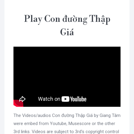
Play Con đường Thập
Giá
The Videos/audios Con đường Thập Giá by Giang Tâm
were embed from Youtube, Musescore or the other
3rd links. Videos are subject to 3rd's copyright control