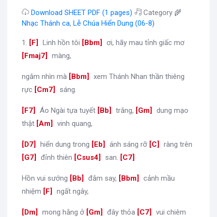
Download SHEET PDF (1 pages)
Category 🌾
Nhạc Thánh ca
,
Lễ Chúa Hiển Dung (06-8)
1.
[
F
]
Linh hồn tôi
[
Bbm
]
ơi, hãy mau tỉnh giấc mơ
[
Fmaj7
]
màng,
ngắm nhìn mà
[
Bbm
]
xem Thánh Nhan thần thiêng
rực
[
Cm7
]
sáng.
[
F7
]
Áo Ngài tựa tuyết
[
Bb
]
trắng,
[
Gm
]
dung mạo
thật
[
Am
]
vinh quang,
[
D7
]
hiển dung trong
[
Eb
]
ánh sáng rỡ
[
C
]
ràng trên
[
G7
]
đỉnh thiên
[
Csus4
]
san.
[
C7
]
Hồn vui sướng
[
Bb
]
đắm say,
[
Bbm
]
cảnh mầu
nhiệm
[
F
]
ngất ngây,
[
Dm
]
mong hằng ở
[
Gm
]
đây thỏa
[
C7
]
vui chiêm