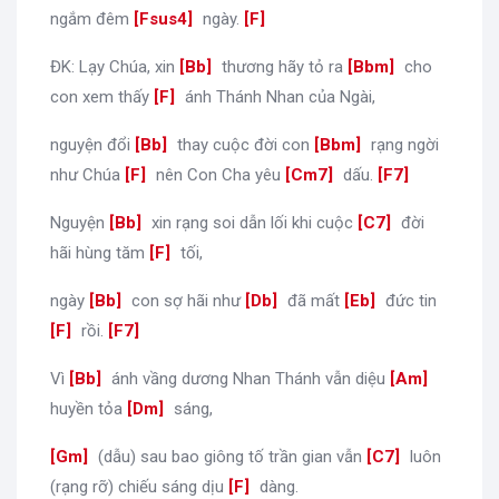
ngắm đêm
[
Fsus4
]
ngày.
[
F
]
ĐK: Lạy Chúa, xin
[
Bb
]
thương hãy tỏ ra
[
Bbm
]
cho
con xem thấy
[
F
]
ánh Thánh Nhan của Ngài,
nguyện đổi
[
Bb
]
thay cuộc đời con
[
Bbm
]
rạng ngời
như Chúa
[
F
]
nên Con Cha yêu
[
Cm7
]
dấu.
[
F7
]
Nguyện
[
Bb
]
xin rạng soi dẫn lối khi cuộc
[
C7
]
đời
hãi hùng tăm
[
F
]
tối,
ngày
[
Bb
]
con sợ hãi như
[
Db
]
đã mất
[
Eb
]
đức tin
[
F
]
rồi.
[
F7
]
Vì
[
Bb
]
ánh vầng dương Nhan Thánh vẫn diệu
[
Am
]
huyền tỏa
[
Dm
]
sáng,
[
Gm
]
(dẫu) sau bao giông tố trần gian vẫn
[
C7
]
luôn
(rạng rỡ) chiếu sáng dịu
[
F
]
dàng.