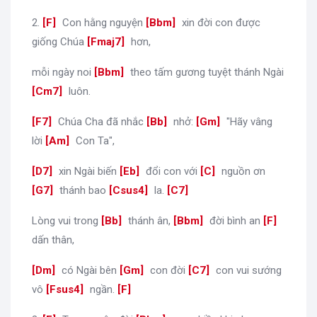
2.
[
F
]
Con hằng nguyện
[
Bbm
]
xin đời con được
giống Chúa
[
Fmaj7
]
hơn,
mỗi ngày noi
[
Bbm
]
theo tấm gương tuyệt thánh Ngài
[
Cm7
]
luôn.
[
F7
]
Chúa Cha đã nhắc
[
Bb
]
nhở:
[
Gm
]
"Hãy vâng
lời
[
Am
]
Con Ta",
[
D7
]
xin Ngài biến
[
Eb
]
đổi con với
[
C
]
nguồn ơn
[
G7
]
thánh bao
[
Csus4
]
la.
[
C7
]
Lòng vui trong
[
Bb
]
thánh ân,
[
Bbm
]
đời bình an
[
F
]
dấn thân,
[
Dm
]
có Ngài bên
[
Gm
]
con đời
[
C7
]
con vui sướng
vô
[
Fsus4
]
ngần.
[
F
]