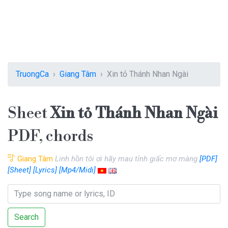
TruongCa
Giang Tâm
Xin tỏ Thánh Nhan Ngài
Sheet
Xin tỏ Thánh Nhan Ngài
PDF, chords
Giang Tâm
Linh hồn tôi ơi hãy mau tỉnh giấc mơ màng
[PDF]
[Sheet]
[Lyrics]
[Mp4/Midi]
Search