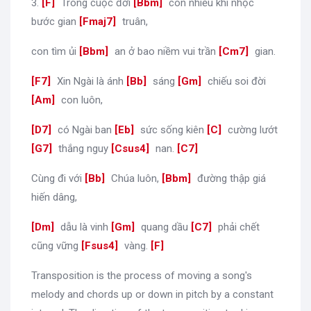
3.
[
F
]
Trong cuộc đời
[
Bbm
]
con nhiều khi nhọc
bước gian
[
Fmaj7
]
truân,
con tìm ủi
[
Bbm
]
an ở bao niềm vui trần
[
Cm7
]
gian.
[
F7
]
Xin Ngài là ánh
[
Bb
]
sáng
[
Gm
]
chiếu soi đời
[
Am
]
con luôn,
[
D7
]
có Ngài ban
[
Eb
]
sức sống kiên
[
C
]
cường lướt
[
G7
]
thắng nguy
[
Csus4
]
nan.
[
C7
]
Cùng đi với
[
Bb
]
Chúa luôn,
[
Bbm
]
đường thập giá
hiến dâng,
[
Dm
]
dẫu là vinh
[
Gm
]
quang dầu
[
C7
]
phải chết
cũng vững
[
Fsus4
]
vàng.
[
F
]
Transposition is the process of moving a song's
melody and chords up or down in pitch by a constant