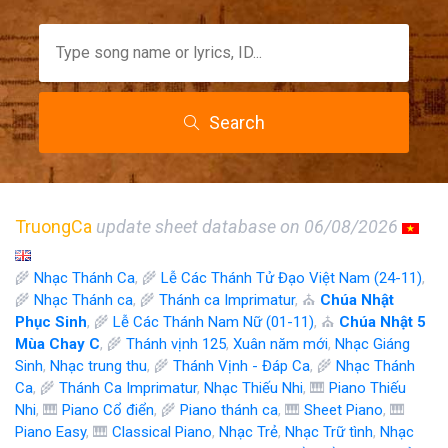
Search
TruongCa
update sheet database on 06/08/2026
🌾
Nhạc Thánh Ca
, 🌾
Lễ Các Thánh Tử Đạo Việt Nam (24-11)
,
🌾
Nhạc Thánh ca
, 🌾
Thánh ca Imprimatur
, ⛪
Chúa Nhật
Phục Sinh
, 🌾
Lễ Các Thánh Nam Nữ (01-11)
, ⛪
Chúa Nhật 5
Mùa Chay C
, 🌾
Thánh vịnh 125
,
Xuân năm mới
,
Nhạc Giáng
Sinh
,
Nhạc trung thu
, 🌾
Thánh Vịnh - Đáp Ca
, 🌾
Nhạc Thánh
Ca
, 🌾
Thánh Ca Imprimatur
,
Nhạc Thiếu Nhi
, 🎹
Piano Thiếu
Nhi
, 🎹
Piano Cổ điển
, 🌾
Piano thánh ca
, 🎹
Sheet Piano
, 🎹
Piano Easy
, 🎹
Classical Piano
,
Nhạc Trẻ
,
Nhạc Trữ tình
,
Nhạc