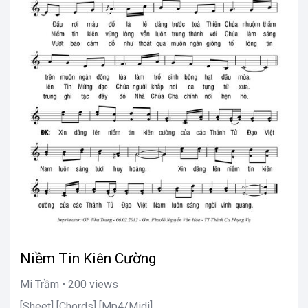
Niềm Tin Kiên Cường
Mi Trầm • 200 views
[Sheet] [Chords] [Mp4/Midi]