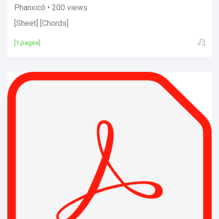
Phanxicô • 200 views
[Sheet] [Chords]
[1 pages]