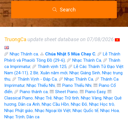
Search
TruongCa
update sheet database on 07/08/2026
🌾
Nhạc Thánh ca
, ⛪
Chúa Nhật 5 Mùa Chay C
, 🌾
Lễ Thánh
Phêrô và Phaolô Tông Đồ (29-6)
, 🌾
Nhạc Thánh Ca
, 🌾
Thánh
ca Imprimatur
, 🌾
Thánh vịnh 125
, 🌾
Lễ Các Thánh Tử Đạo Việt
Nam (24-11)
,
2 Bè
,
Xuân năm mới
,
Nhạc Giáng Sinh
,
Nhạc trung
thu
, 🌾
Thánh Vịnh - Đáp Ca
, 🌾
Nhạc Thánh Ca
, 🌾
Thánh Ca
Imprimatur
,
Nhạc Thiếu Nhi
, 🎹
Piano Thiếu Nhi
, 🎹
Piano Cổ
điển
, 🌾
Piano thánh ca
, 🎹
Sheet Piano
, 🎹
Piano Easy
, 🎹
Classical Piano
,
Nhạc Trẻ
,
Nhạc Trữ tình
,
Nhạc Vàng
,
Nhạc Quê
hương
,
Dân ca Anh
,
Nhạc Cầu Hồn
,
Nhạc Đỏ
,
Nhạc Học trò
,
Nhạc Phật giáo
,
Nhạc Ngoại lời Việt
,
Nhạc Quốc tế
,
Nhạc Hoa
,
Nhạc Trịnh
,
Dân ca