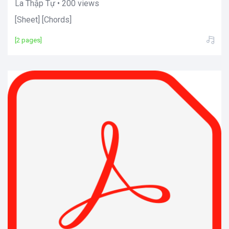
La Thập Tự • 200 views
[Sheet] [Chords]
[2 pages]