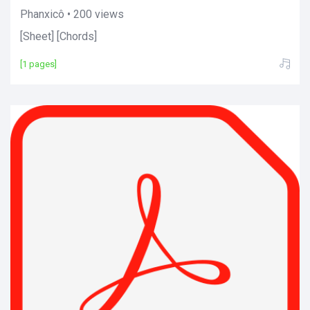
Phanxicô • 200 views
[Sheet] [Chords]
[1 pages]