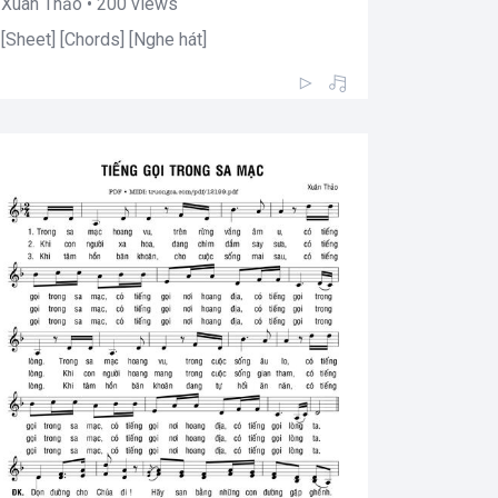
Xuân Thảo • 200 views
[Sheet] [Chords] [Nghe hát]