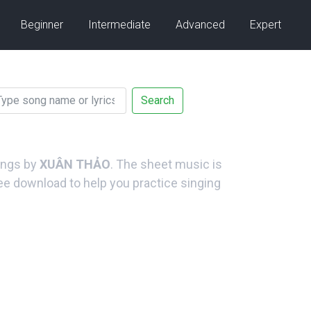
Beginner
Intermediate
Advanced
Expert
Search
songs by
XUÂN THẢO
. The sheet music is
ree download to help you practice singing