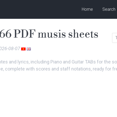
Home
Search
66 PDF musis sheets
2026-08-07
es and lyrics, including Piano and Guitar TABs for the 
ee, complete with scores and staff notations, ready for f