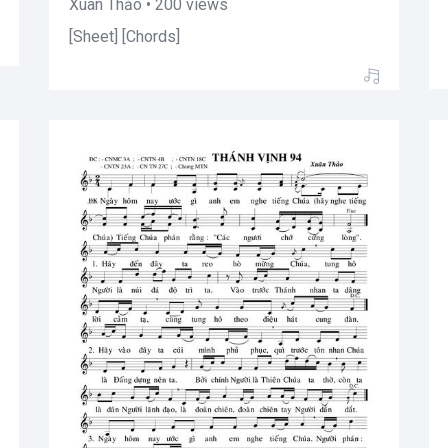
Xuân Thảo • 200 views
[Sheet] [Chords]