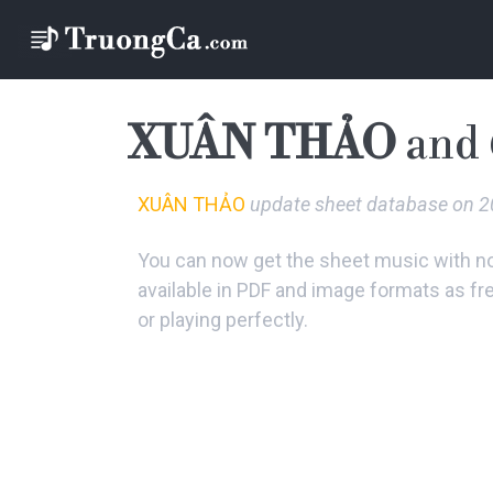
XUÂN THẢO
and 
XUÂN THẢO
update sheet database on 
You can now get the sheet music with not
available in PDF and image formats as fr
or playing perfectly.