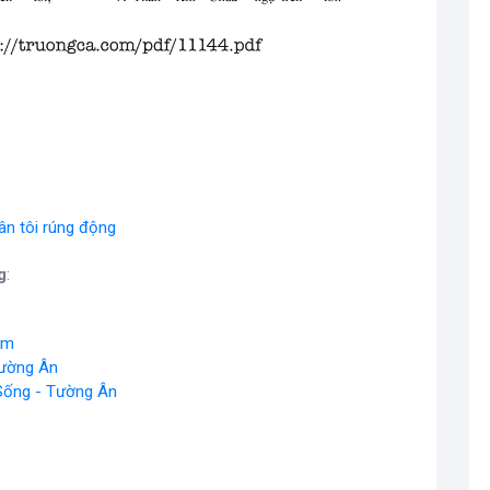
hân tôi rúng động
g
:
ầm
Tường Ân
 Sống - Tường Ân