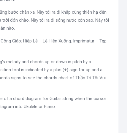
 những bước chân xa. Này tôi ra đi khắp cùng thiên hạ đến
a trời đón chào. Này tôi ra đi sóng nước xôn xao. Này tôi
hân nào.
Công Giáo: Hiệp Lễ – Lễ Hiện Xuống. Imprimatur – Tgp.
g's melody and chords up or down in pitch by a
sition tool is indicated by a plus (+) sign for up and a
ords signs to see the chords chart of Thần Trí Tôi Vui
e of a chord diagram for Guitar string when the cursor
diagram into Ukulele or Piano.