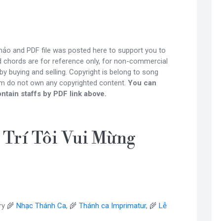
ảo and PDF file was posted here to support you to
nd chords are for reference only, for non-commercial
y buying and selling. Copyright is belong to song
om do not own any copyrighted content.
You can
ntain staffs by PDF link above.
Trí Tôi Vui Mừng
ry 🌾
Nhạc Thánh Ca
, 🌾
Thánh ca Imprimatur
, 🌾
Lễ