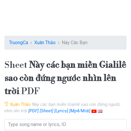
TruongCa
Xuân Thảo
Này Các Bạn
Sheet
Này các bạn miền Gialilê
sao còn đứng ngước nhìn lên
trời
PDF
Xuân Thảo
Này các bạn miền Gialilê sao còn đứng ngước
nhìn lên trời
[PDF]
[Sheet]
[Lyrics]
[Mp4/Midi]