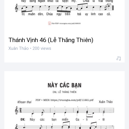
Thánh Vịnh 46 (Lễ Thăng Thiên)
Xuân Thảo • 200 views