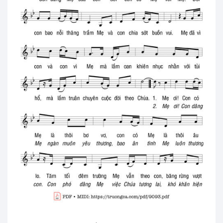
Maria, Người Nữ Thánh Thể (người Nữ
Diễm Phúc)
Lm. Ân Đức • 200 views