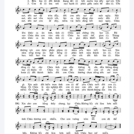
Hồng ân Diệu Huyền
Lm. Ân Đức • 200 views