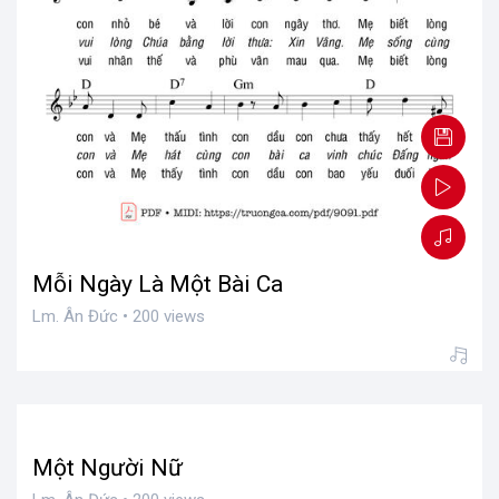
Mẹ Và Con - Lm. Ân Đức
Lm. Ân Đức • 200 views