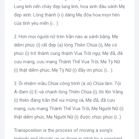
Lung linh nến cháy đẹp lung linh, hoa xinh đâu sánh Mẹ
đẹp xinh. Lòng thành (i i) dâng Mẹ đóa hoa mọn hèn
của tình yêu mến (i… ).
2. Hơn mọi người nữ trên trần nào ai sánh bằng. Mẹ
diễm phúc (i) rất đẹp (a) lòng Thiên Chúa (i), Mẹ có
phúc (i) trở thành cung thánh Vua Trời ngự, Mẹ đã, đã
cưu mang, cưu mang Thánh Thể Vua Trời, Mẹ Tỳ Nữ
(i) thật diễm phúc, Mẹ Tỳ Nữ (i) đầy ơn phúc (i… ).
3. Ôi nhiệm mầu Chúa công trình (à ơi) Chúa làm. Tội
A-đam (i) E-và chạnh lòng Thiên Chúa (i), lời Xin Vâng
(i) thiên đàng trần thế vui mừng và, Mẹ đã, đã cưu
mang, cưu mang Thánh Thể Vua Trời, Mẹ Người Nữ (i)
thật diễm phúc, Mẹ Người Nữ (i) được chúc phúc (i…).
Transposition is the process of moving a song's
melody and chords up or down in pitch by a constant