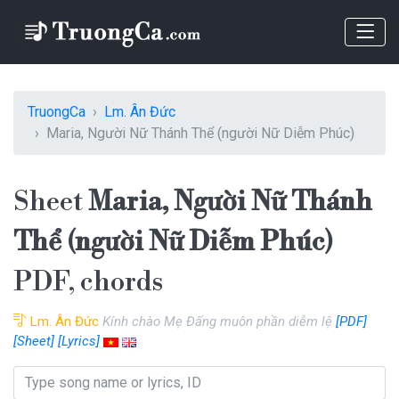
TruongCa
Lm. Ân Đức
Maria, Người Nữ Thánh Thể (người Nữ Diễm Phúc)
Sheet
Maria, Người Nữ Thánh
Thể (người Nữ Diễm Phúc)
PDF, chords
Lm. Ân Đức
Kính chào Mẹ Đấng muôn phần diễm lệ
[PDF]
[Sheet]
[Lyrics]