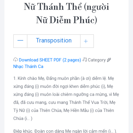
Nữ Thánh Thể (người
Nữ Diễm Phúc)
Transposition
Download SHEET PDF (2 pages)
Category 🌾
Nhạc Thánh Ca
1. Kính chào Mẹ, Đấng muôn phần (à ơi) diễm lệ. Mẹ
xứng đáng (i) muôn đời ngợi khen diễm phúc (i), Mẹ
xứng đáng (i) muôn loài chiêm ngưỡng ca mừng, vì Mẹ
đã, đã cưu mang, cưu mang Thánh Thể Vua Trời, Mẹ
Tỳ Nữ (i) của Thiên Chúa, Mẹ Hiền Mẫu (i) của Thiên
Chúa (i… )
Điệp khúc. Đoàn con dâng Mẹ ngàn lời cảm mến (i… ).