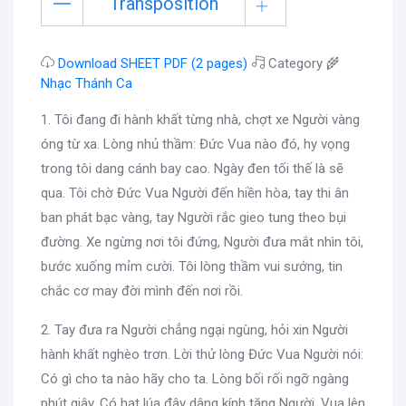
Transposition
Download SHEET PDF (2 pages)
Category 🌾
Nhạc Thánh Ca
1. Tôi đang đi hành khất từng nhà, chợt xe Người vàng
óng từ xa. Lòng nhủ thầm: Đức Vua nào đó, hy vọng
trong tôi dang cánh bay cao. Ngày đen tối thế là sẽ
qua. Tôi chờ Đức Vua Người đến hiền hòa, tay thi ân
ban phát bạc vàng, tay Người rắc gieo tung theo bụi
đường. Xe ngừng nơi tôi đứng, Người đưa mắt nhìn tôi,
bước xuống mỉm cười. Tôi lòng thầm vui sướng, tin
chắc cơ may đời mình đến nơi rồi.
2. Tay đưa ra Người chẳng ngại ngùng, hỏi xin Người
hành khất nghèo trơn. Lời thử lòng Đức Vua Người nói:
Có gì cho ta nào hãy cho ta. Lòng bối rối ngỡ ngàng
phút giây. Có hạt lúa đây dâng kính tặng Người. Vua lên