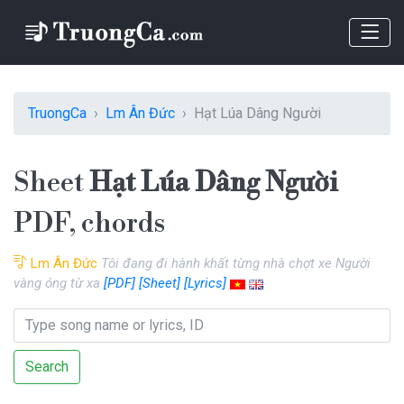
TruongCa
Lm Ân Đức
Hạt Lúa Dâng Người
Sheet
Hạt Lúa Dâng Người
PDF, chords
Lm Ân Đức
Tôi đang đi hành khất từng nhà chợt xe Người
vàng óng từ xa
[PDF]
[Sheet]
[Lyrics]
Search