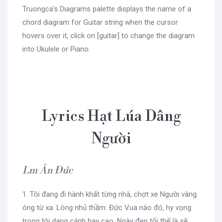
Truongca's Diagrams palette displays the name of a
chord diagram for Guitar string when the cursor
hovers over it, click on [guitar] to change the diagram
into Ukulele or Piano.
Lyrics Hạt Lúa Dâng
Người
Lm Ân Đức
1. Tôi đang đi hành khất từng nhà, chợt xe Người vàng
óng từ xa. Lòng nhủ thầm: Đức Vua nào đó, hy vọng
trong tôi dang cánh bay cao. Ngày đen tối thế là sẽ